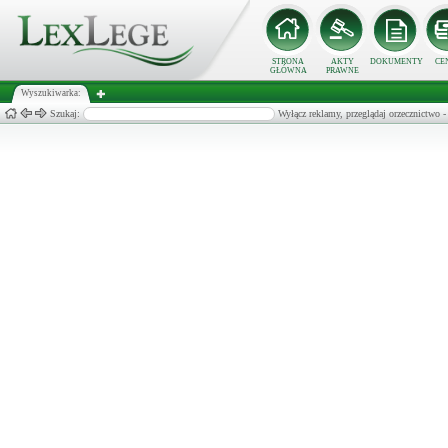
STRONA
AKTY
DOKUMENTY
CE
GŁÓWNA
PRAWNE
Wyszukiwarka:
Szukaj:
Wyłącz reklamy, przeglądaj orzecznict