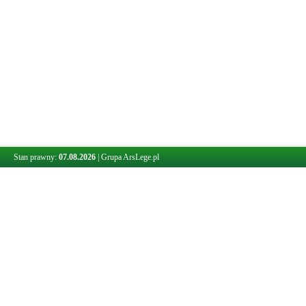
Stan prawny:
07.08.2026
|
Grupa ArsLege.pl