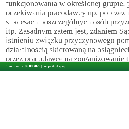
funkcjonowania w określonej grupie,
oczekiwania pracodawcy np. poprzez
sukcesach poszczególnych osób przyz
itp. Zasadnym zatem jest, zdaniem Są
istnieniu związku przyczynowego po
działalnością skierowaną na osiągnie
przez pracodawcę na zorganizowanie t
pracowników i w konsekwencji uznanie
Stan prawny:
06.08.2026
|
Grupa ArsLege.pl
15 ust. 1 p.d.o.p. wymogi do zaliczen
imprezy do kosztów uzyskania przyc
W opinii Spółki, mimo iż powyższe pi
organizowanych przez Spółkę spotkań 
rozumianym pojęciem imprez integra
uzyskania przychodów.