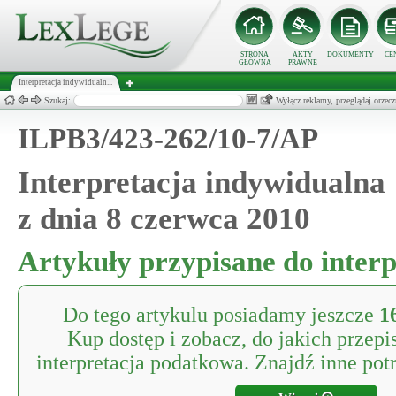
STRONA
AKTY
DOKUMENTY
CE
GŁÓWNA
PRAWNE
Interpretacja indywidualn...
Szukaj:
Wyłącz reklamy, przeglądaj orz
ILPB3/423-262/10-7/AP
Interpretacja indywidualna
z dnia 8 czerwca 2010
Artykuły przypisane do interp
Do tego artykulu posiadamy jeszcze
1
Kup dostęp i zobacz, do jakich przepi
interpretacja podatkowa. Znajdź inne potr