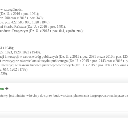
 w szczególności:
Dz. U. z 2016 r. poz. 1061);
z. 700 oraz z 2015 r. poz. 349);
6 r. poz. 422, 586, 903, 1020 i 1948);
mi Skarbu Państwa (Dz. U. z 2016 r. poz. 1491);
Funduszu Drogowym (Dz. U. z 2015 r. poz. 641, z późn. zm.);
61 i 1948);
727, 1823, 1920, 1923 i 1948);
cji inwestycji w zakresie dróg publicznych (Dz. U. z 2015 r. poz. 2031 oraz z 2016 r. poz. 125
i inwestycji w zakresie lotnisk użytku publicznego (Dz. U. z 2015 r. poz. 2143 oraz z 2016 r. p
i inwestycji w zakresie budowli przeciwpowodziowych (Dz. U. z 2015 r. poz. 966 i 1777 oraz z
z. 614, 1202 i 1789);
1529).
ami
awy, jest minister właściwy do spraw budownictwa, planowania i zagospodarowania przestr