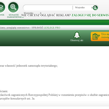
Wszystko
Wszystko
NIE CHCESZ OGLĄDAĆ REKLAM?
ZALOGUJ SIĘ DO SERWIS
NNIK
SZUKANIE
ZAAWANSOWANE
klamy, przeglądaj orzecznictwo - SPRAWDŹ
LEXLEGE PRO
Ucz si
rozwią
Obserwuj akt
az własność jednostek samorządu terytorialnego;
ściami.
acówek zagranicznych Rzeczypospolitej Polskiej w rozumieniu przepisów o służbie zagraniczn
 urzędów konsularnych
ust. 3a.