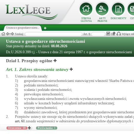
STRONA
AKTY
DOKUMENTY
CE
GŁÓWNA
PRAWNE
Ustawa o gospodarce nieru...
Szukaj:
Art./§
Wyłącz re
Ustawa o gospodarce nieruchomościami
Stan prawny aktualny na dzień:
08.08.2026
Dz.U.2026.0.399 t.j. - Ustawa z dnia 21 sierpnia 1997 r. o gospodarce nieruchomościami
Dział I. Przepisy ogólne
Art. 1.
Zakres stosowania ustawy
1.
Ustawa określa zasady:
1)
gospodarowania nieruchomościami stanowiącymi własność Skarbu Państwa or
2)
podziału nieruchomości;
3)
scalania i podziału nieruchomości;
4)
pierwokupu nieruchomości;
5)
wywłaszczania nieruchomości i zwrotu wywłaszczonych nieruchomości;
6)
udziału w kosztach budowy urządzeń infrastruktury technicznej;
7)
wyceny nieruchomości;
8)
działalności zawodowej, której przedmiotem jest gospodarowanie nieruchomo
2.
Przepisów ustawy nie stosuje się do nieruchomości służących wykonywaniu zadań pl
art.
61
zasada wzajemności w odniesieniu do przedstawicielstw dyplomatycznych i
Orzeczenia: 18
Porównania: 1