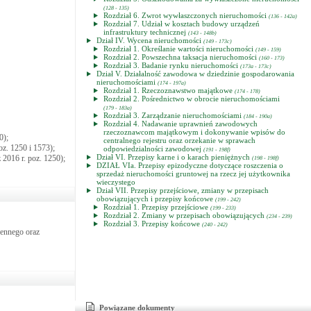
(128 - 135)
Rozdział 6. Zwrot wywłaszczonych nieruchomości
(136 - 142a)
Rozdział 7. Udział w kosztach budowy urządzeń
infrastruktury technicznej
(143 - 148b)
Dział IV. Wycena nieruchomości
(149 - 173c)
Rozdział 1. Określanie wartości nieruchomości
(149 - 159)
Rozdział 2. Powszechna taksacja nieruchomości
(160 - 173)
Rozdział 3. Badanie rynku nieruchomości
(173a - 173c)
Dział V. Działalność zawodowa w dziedzinie gospodarowania
nieruchomościami
(174 - 197a)
Rozdział 1. Rzeczoznawstwo majątkowe
(174 - 178)
Rozdział 2. Pośrednictwo w obrocie nieruchomościami
(179 - 183a)
Rozdział 3. Zarządzanie nieruchomościami
(184 - 190a)
Rozdział 4. Nadawanie uprawnień zawodowych
rzeczoznawcom majątkowym i dokonywanie wpisów do
0);
centralnego rejestru oraz orzekanie w sprawach
oz. 1250 i 1573);
odpowiedzialności zawodowej
(191 - 198f)
Dział VI. Przepisy karne i o karach pieniężnych
 2016 r. poz. 1250);
(198 - 198f)
DZIAŁ VIa. Przepisy epizodyczne dotyczące roszczenia o
sprzedaż nieruchomości gruntowej na rzecz jej użytkownika
wieczystego
Dział VII. Przepisy przejściowe, zmiany w przepisach
obowiązujących i przepisy końcowe
(199 - 242)
Rozdział 1. Przepisy przejściowe
(199 - 233)
Rozdział 2. Zmiany w przepisach obowiązujących
(234 - 239)
Rozdział 3. Przepisy końcowe
(240 - 242)
zennego oraz
Powiązane dokumenty