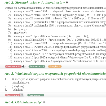
Art. 2.
Stosunek ustawy do innych ustaw
Ustawa nie narusza innych ustaw w zakresie dotyczącym gospodarki nieruchomościami, a
1)
ustawy z dnia 24 marca 1920 r. o nabywaniu nieruchomości przez cudzoziemców (
2)
ustawy z dnia 26 marca 1982 r. o scalaniu i wymianie gruntów (Dz. U. z 2014 r. po
3)
ustawy z dnia 28 września 1991 r. o lasach (Dz. U. z 2015 r. poz. 2100 oraz z 201
4)
ustawy z dnia 19 października 1991 r. o gospodarowaniu nieruchomościami rolny
5)
ustawy z dnia 27 października 1994 r. o autostradach płatnych oraz o Krajowym 
6)
(uchylony)
7)
(uchylony)
8)
ustawy z dnia 20 lipca 2017 r. – Prawo wodne (Dz. U. poz. 1566);
9)
ustawy z dnia 3 lipca 2002 r. - Prawo lotnicze (Dz. U. z 2016 r. poz. 605, 904, 13
10)
ustawy z dnia 28 marca 2003 r. o transporcie kolejowym (Dz. U. z 2016 r. poz. 1
11)
ustawy z dnia 10 kwietnia 2003 r. o szczególnych zasadach przygotowania i realiza
12)
ustawy z dnia 12 lutego 2009 r. o szczególnych zasadach przygotowania i realizacj
13)
ustawy z dnia 8 lipca 2010 r. o szczególnych zasadach przygotowania do realizacj
14)
ustawy z dnia 10 lipca 2015 r. o Agencji Mienia Wojskowego (Dz. U. z 2016 r. po
15)
ustawy z dnia 20 lipca 2017 r. o Krajowym Zasobie Nieruchomości (Dz. U. poz. 
Orzeczenia: 41
Porównania: 1
Przypisy: 1
Art. 3.
Właściwość organu w sprawach gospodarki nieruchomości
1.
Właściwym w sprawach gospodarki nieruchomościami, regulowanych przepisami ust
mieszkalnictwa.
2.
(uchylony)
3.
(uchylony)
Orzeczenia: 7
Porównania: 1
Art. 4.
Objaśnienie pojęć