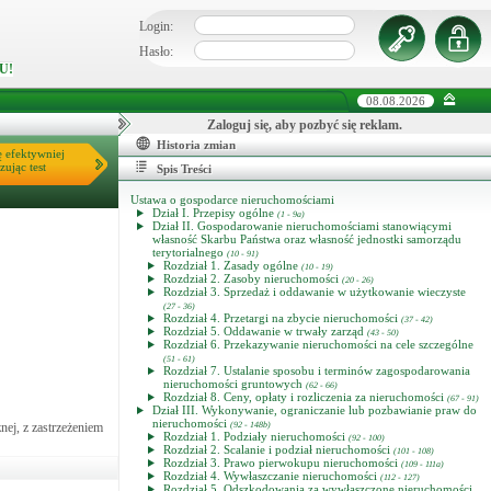
Login:
Hasło:
U!
08.08.2026
Zaloguj się, aby pozbyć się reklam.
Historia zmian
ę efektywniej
zując test
Spis Treści
Ustawa o gospodarce nieruchomościami
Dział I. Przepisy ogólne
(1 - 9a)
Dział II. Gospodarowanie nieruchomościami stanowiącymi
własność Skarbu Państwa oraz własność jednostki samorządu
terytorialnego
(10 - 91)
Rozdział 1. Zasady ogólne
(10 - 19)
Rozdział 2. Zasoby nieruchomości
(20 - 26)
Rozdział 3. Sprzedaż i oddawanie w użytkowanie wieczyste
(27 - 36)
Rozdział 4. Przetargi na zbycie nieruchomości
(37 - 42)
Rozdział 5. Oddawanie w trwały zarząd
(43 - 50)
Rozdział 6. Przekazywanie nieruchomości na cele szczególne
(51 - 61)
Rozdział 7. Ustalanie sposobu i terminów zagospodarowania
nieruchomości gruntowych
(62 - 66)
Rozdział 8. Ceny, opłaty i rozliczenia za nieruchomości
(67 - 91)
Dział III. Wykonywanie, ograniczanie lub pozbawianie praw do
nieruchomości
ej, z zastrzeżeniem
(92 - 148b)
Rozdział 1. Podziały nieruchomości
(92 - 100)
Rozdział 2. Scalanie i podział nieruchomości
(101 - 108)
Rozdział 3. Prawo pierwokupu nieruchomości
(109 - 111a)
Rozdział 4. Wywłaszczanie nieruchomości
(112 - 127)
Rozdział 5. Odszkodowania za wywłaszczone nieruchomości