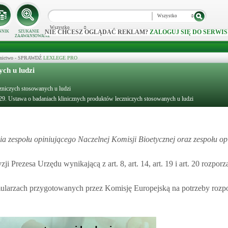
Wszystko
Wszystko
NIE CHCESZ OGLĄDAĆ REKLAM?
ZALOGUJ SIĘ DO SERWIS
NNIK
SZUKANIE
ZAAWANSOWANE
ecznictwo - SPRAWDŹ
LEXLEGE PRO
ch u ludzi
czniczych stosowanych u ludzi
 29. Ustawa o badaniach klinicznych produktów leczniczych stosowanych u ludzi
ia zespołu opiniującego Naczelnej Komisji Bioetycznej oraz zespołu op
Prezesa Urzędu wynikającą z art. 8, art. 14, art. 19 i art. 20 rozporz
mularzach przygotowanych przez Komisję Europejską na potrzeby rozp