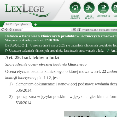
STRONA
AKTY
DOKUMENTY
CE
GŁÓWNA
PRAWNE
Art. 29. - Sporządzanie ...
Szukaj:
Wyłącz reklamy, przeglądaj orz
Ustawa o badaniach klinicznych produktów leczniczych stosowany
Stan prawny aktualny na dzień:
07.08.2026
Dz.U.2026.0.2 t.j. - Ustawa z dnia 9 marca 2023 r. o badaniach klinicznych produktów le
Ustawa o badaniach klinicznych produktów leczniczych stosowanych u ludzi
Art.
Art. 29. bad. leków u ludzi
Sporządzanie oceny etycznej badania klinicznego
Ocena etyczna badania klinicznego, o której mowa w
art.
22
zadan
komisji bioetycznej
pkt 1 i 2, jest:
1)
elementem dokumentacji stanowiącej podstawę wydania decyzji 
536/2014;
2)
sporządzana w języku polskim i w języku angielskim na for
536/2014.