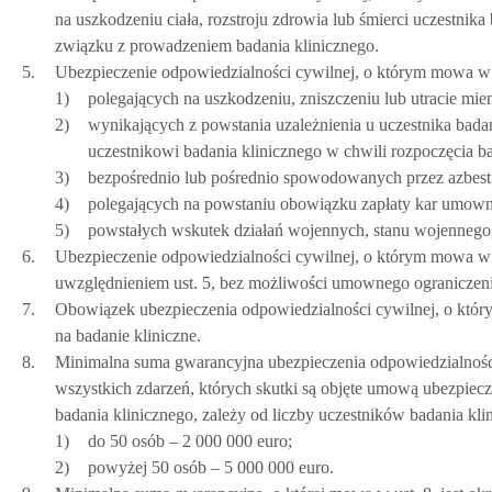
na uszkodzeniu ciała, rozstroju zdrowia lub śmierci uczestni
związku z prowadzeniem badania klinicznego.
5.
Ubezpieczenie odpowiedzialności cywilnej, o którym mowa w u
1)
polegających na uszkodzeniu, zniszczeniu lub utracie mien
2)
wynikających z powstania uzależnienia u uczestnika badan
uczestnikowi badania klinicznego w chwili rozpoczęcia ba
3)
bezpośrednio lub pośrednio spowodowanych przez azbest
4)
polegających na powstaniu obowiązku zapłaty kar umow
5)
powstałych wskutek działań wojennych, stanu wojennego, 
6.
Ubezpieczenie odpowiedzialności cywilnej, o którym mowa w u
uwzględnieniem ust. 5, bez możliwości umownego ograniczen
7.
Obowiązek ubezpieczenia odpowiedzialności cywilnej, o któr
na badanie kliniczne.
8.
Minimalna suma gwarancyjna ubezpieczenia odpowiedzialności 
wszystkich zdarzeń, których skutki są objęte umową ubezpie
badania klinicznego, zależy od liczby uczestników badania kl
1)
do 50 osób – 2 000 000 euro;
2)
powyżej 50 osób – 5 000 000 euro.