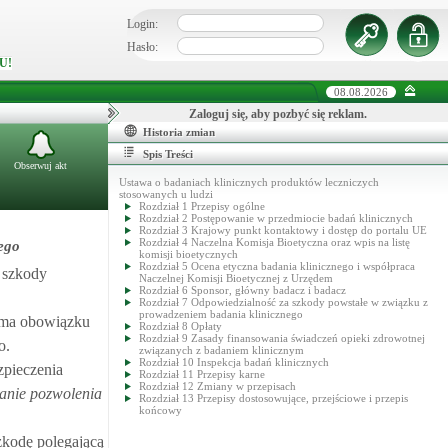
Login:
Hasło:
U!
08.08.2026
Zaloguj się, aby pozbyć się reklam.
Historia zmian
Spis Treści
Obserwuj akt
Ustawa o badaniach klinicznych produktów leczniczych
stosowanych u ludzi
Rozdział 1 Przepisy ogólne
Rozdział 2 Postępowanie w przedmiocie badań klinicznych
Rozdział 3 Krajowy punkt kontaktowy i dostęp do portalu UE
Rozdział 4 Naczelna Komisja Bioetyczna oraz wpis na listę
ego
komisji bioetycznych
Rozdział 5 Ocena etyczna badania klinicznego i współpraca
 szkody
Naczelnej Komisji Bioetycznej z Urzędem
Rozdział 6 Sponsor, główny badacz i badacz
Rozdział 7 Odpowiedzialność za szkody powstałe w związku z
prowadzeniem badania klinicznego
e ma obowiązku
Rozdział 8 Opłaty
Rozdział 9 Zasady finansowania świadczeń opieki zdrowotnej
o.
związanych z badaniem klinicznym
Rozdział 10 Inspekcja badań klinicznych
zpieczenia
Rozdział 11 Przepisy karne
Rozdział 12 Zmiany w przepisach
danie pozwolenia
Rozdział 13 Przepisy dostosowujące, przejściowe i przepis
końcowy
zkodę polegającą