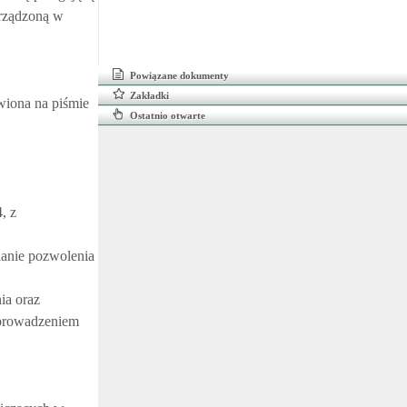
yrządzoną w
Powiązane dokumenty
Zakładki
awiona na piśmie
Ostatnio otwarte
, z
danie pozwolenia
ia oraz
 prowadzeniem