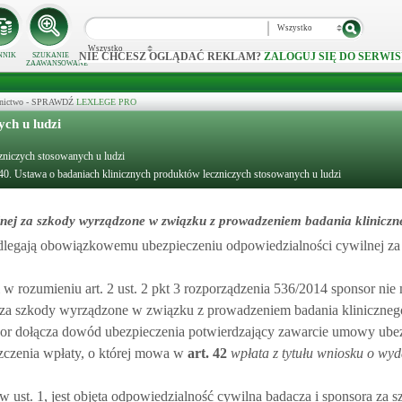
Wszystko
Wszystko
NIE CHCESZ OGLĄDAĆ REKLAM?
ZALOGUJ SIĘ DO SERWIS
NNIK
SZUKANIE
ZAAWANSOWANE
ecznictwo - SPRAWDŹ
LEXLEGE PRO
ch u ludzi
czniczych stosowanych u ludzi
 40. Ustawa o badaniach klinicznych produktów leczniczych stosowanych u ludzi
nej za szkody wyrządzone w związku z prowadzeniem badania kliniczn
podlegają obowiązkowemu ubezpieczeniu odpowiedzialności cywilnej za
 w rozumieniu art. 2 ust. 2 pkt 3 rozporządzenia 536/2014 sponsor ni
 za szkody wyrządzone w związku z prowadzeniem badania kliniczneg
sor dołącza dowód ubezpieczenia potwierdzający zawarcie umowy ube
zczenia wpłaty, o której mowa w
art.
42
wpłata z tytułu wniosku o wy
ust. 1, jest objęta odpowiedzialność cywilna badacza i sponsora za s