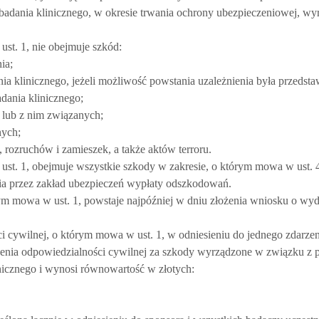
ka badania klinicznego, w okresie trwania ochrony ubezpieczeniowej, w
st. 1, nie obejmuje szkód:
ia;
ia klinicznego, jeżeli możliwość powstania uzależnienia była przedst
dania klinicznego;
 lub z nim związanych;
nych;
rozruchów i zamieszek, a także aktów terroru.
st. 1, obejmuje wszystkie szkody w zakresie, o którym mowa w ust. 4
ia przez zakład ubezpieczeń wypłaty odszkodowań.
ym mowa w ust. 1, powstaje najpóźniej w dniu złożenia wniosku o wy
cywilnej, o którym mowa w ust. 1, w odniesieniu do jednego zdarzen
czenia odpowiedzialności cywilnej za szkody wyrządzone w związku z
inicznego i wynosi równowartość w złotych: