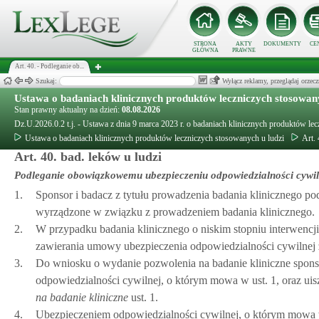
STRONA
AKTY
DOKUMENTY
CE
GŁÓWNA
PRAWNE
Art. 40. - Podleganie ob...
Szukaj:
Wyłącz reklamy, przeglądaj orz
Ustawa o badaniach klinicznych produktów leczniczych stosowany
Stan prawny aktualny na dzień:
08.08.2026
Dz.U.2026.0.2 t.j. - Ustawa z dnia 9 marca 2023 r. o badaniach klinicznych produktów le
Ustawa o badaniach klinicznych produktów leczniczych stosowanych u ludzi
Art.
Art. 40. bad. leków u ludzi
Podleganie obowiązkowemu ubezpieczeniu odpowiedzialności cywil
1.
Sponsor i badacz z tytułu prowadzenia badania klinicznego 
wyrządzone w związku z prowadzeniem badania klinicznego.
2.
W przypadku badania klinicznego o niskim stopniu interwencji
zawierania umowy ubezpieczenia odpowiedzialności cywilnej
3.
Do wniosku o wydanie pozwolenia na badanie kliniczne spon
odpowiedzialności cywilnej, o którym mowa w ust. 1, oraz uis
na badanie kliniczne
ust. 1.
4.
Ubezpieczeniem odpowiedzialności cywilnej, o którym mowa w 