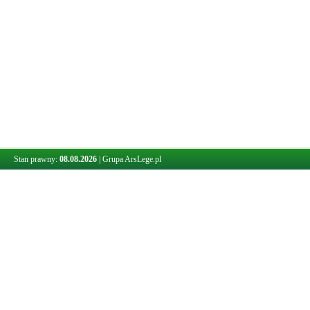
Stan prawny:
08.08.2026
|
Grupa ArsLege.pl