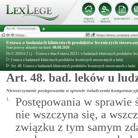
STRONA
AKTY
DOKUMENTY
CE
GŁÓWNA
PRAWNE
Art. 48. - Niewszczynani...
Szukaj:
Wyłącz reklamy, przeglądaj orz
Ustawa o badaniach klinicznych produktów leczniczych stosowany
Stan prawny aktualny na dzień:
08.08.2026
Dz.U.2026.0.2 t.j. - Ustawa z dnia 9 marca 2023 r. o badaniach klinicznych produktów le
Ustawa o badaniach klinicznych produktów leczniczych stosowanych u ludzi
Art. 48. Ustawa o badaniach klinicznych produktów leczniczych stosowanych u ludzi
Art. 48. bad. leków u lud
Niewszczynanie postępowania w sprawie świadczenia kompensacyj
Postępowania w sprawie 
1.
nie wszczyna się, a wszc
związku z tym samym zd