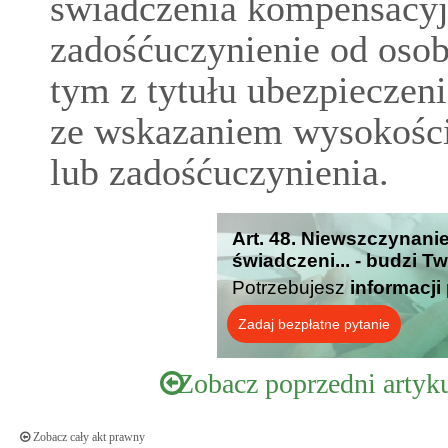
świadczenia kompensacyj
zadośćuczynienie od osob
tym z tytułu ubezpieczen
ze wskazaniem wysokośc
lub zadośćuczynienia.
Art. 48. Niewszczynani
świadczeni... - budzi T
Potrzebujesz
informacji
Zadaj bezpłatne pytanie
Zobacz poprzedni artyk
Zobacz cały akt prawny