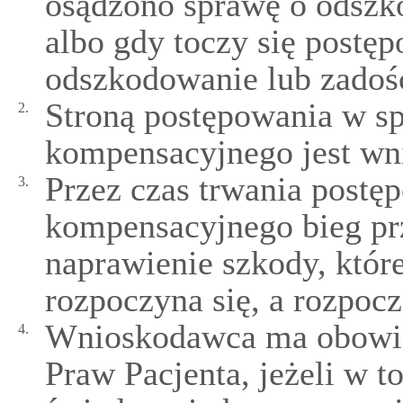
osądzono sprawę o odszk
albo gdy toczy się postę
odszkodowanie lub zadoś
Stroną postępowania w s
2.
kompensacyjnego jest wn
Przez czas trwania postę
3.
kompensacyjnego bieg pr
naprawienie szkody, które
rozpoczyna się, a rozpocz
Wnioskodawca ma obowią
4.
Praw Pacjenta, jeżeli w 