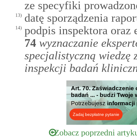
ze specyfiki prowadzone
datę sporządzenia rapor
13)
podpis inspektora oraz
14)
74
wyznaczanie ekspert
specjalistyczną wiedzę
inspekcji badań klinicz
Art. 70. Zaświadczenie
badań ... - budzi Twoje
Potrzebujesz
informacji
Zadaj bezpłatne pytanie
Zobacz poprzedni artyk