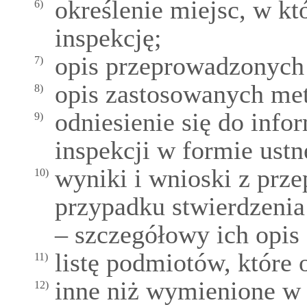
określenie miejsc, w k
6)
inspekcję;
opis przeprowadzonych 
7)
opis zastosowanych met
8)
odniesienie się do inf
9)
inspekcji w formie ustn
wyniki i wnioski z prze
10)
przypadku stwierdzenia
– szczegółowy ich opis 
listę podmiotów, które 
11)
inne niż wymienione w 
12)