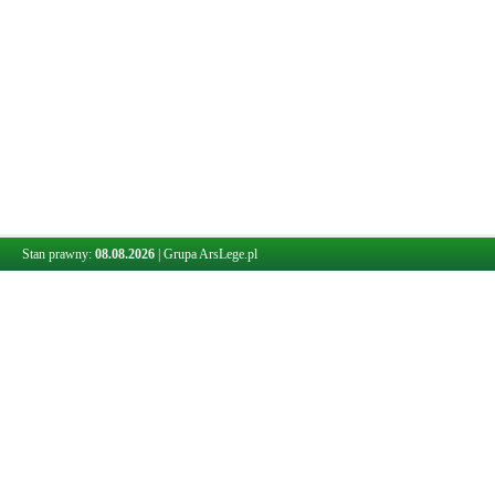
Stan prawny:
08.08.2026
|
Grupa ArsLege.pl