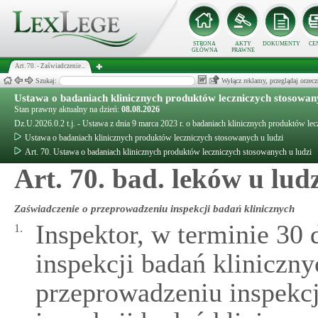
STRONA
AKTY
DOKUMENTY
CE
GŁÓWNA
PRAWNE
Art. 70. - Zaświadczenie...
Szukaj:
Wyłącz reklamy, przeglądaj orz
Ustawa o badaniach klinicznych produktów leczniczych stosowany
Stan prawny aktualny na dzień:
08.08.2026
Dz.U.2026.0.2 t.j. - Ustawa z dnia 9 marca 2023 r. o badaniach klinicznych produktów le
Ustawa o badaniach klinicznych produktów leczniczych stosowanych u ludzi
Art. 70. Ustawa o badaniach klinicznych produktów leczniczych stosowanych u ludzi
Art. 70. bad. leków u lud
Zaświadczenie o przeprowadzeniu inspekcji badań klinicznych
Inspektor, w terminie 30 
1.
inspekcji badań kliniczn
przeprowadzeniu inspekcji