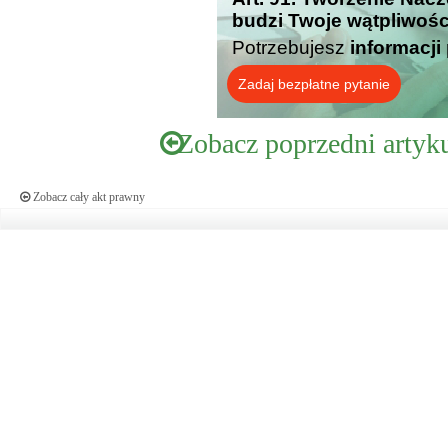
budzi Twoje wątpliwośc
Potrzebujesz
informacji
Zadaj bezpłatne pytanie
Zobacz poprzedni artyk
Zobacz cały akt prawny