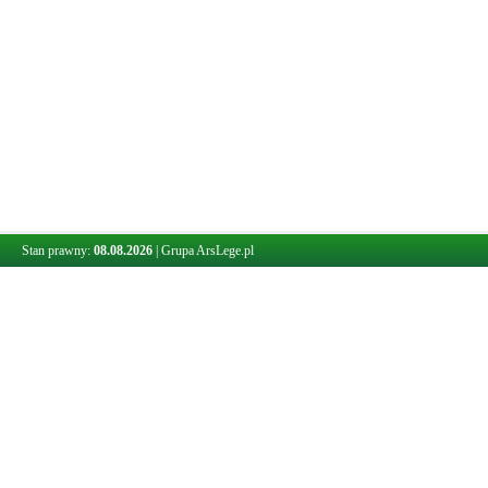
Stan prawny:
08.08.2026
|
Grupa ArsLege.pl