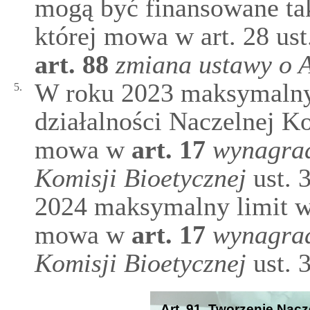
mogą być finansowane tak
której mowa w art. 28 ust
art.
88
zmiana ustawy o 
W roku 2023 maksymalny
5.
działalności Naczelnej Ko
mowa w
art.
17
wynagrad
Komisji Bioetycznej
ust. 
2024 maksymalny limit w
mowa w
art.
17
wynagrad
Komisji Bioetycznej
ust. 
Art. 91. Tworzenie Nacz