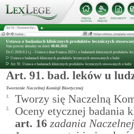
STRONA
AKTY
DOKUMENTY
CE
GŁÓWNA
PRAWNE
Art. 91. - Tworzenie Nac...
Szukaj:
Wyłącz reklamy, przeglądaj orz
Ustawa o badaniach klinicznych produktów leczniczych stosowany
Stan prawny aktualny na dzień:
08.08.2026
Dz.U.2026.0.2 t.j. - Ustawa z dnia 9 marca 2023 r. o badaniach klinicznych produktów le
Ustawa o badaniach klinicznych produktów leczniczych stosowanych u ludzi
Art. 91. Ustawa o badaniach klinicznych produktów leczniczych stosowanych u ludzi
Art. 91. bad. leków u lud
Tworzenie Naczelnej Komisji Bioetycznej
Tworzy się Naczelną Kom
1.
Oceny etycznej badania k
2.
art.
16
zadania Naczelnej