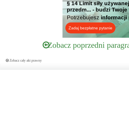
§ 14 Limit siły używane
przedm... - budzi Twoje
Potrzebujesz
informacji
Zadaj bezpłatne pytanie
Zobacz poprzedni paragr
Zobacz cały akt prawny