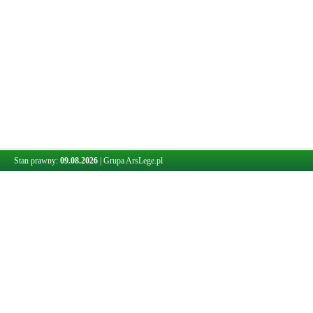
Stan prawny:
09.08.2026
|
Grupa ArsLege.pl