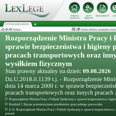
STRONA
AKTY
DOKUMENTY
CE
GŁÓWNA
PRAWNE
§ 14. bez. pracy. przy pr...
Szukaj:
Wyłącz reklamy, przeglądaj orz
Rozporządzenie Ministra Pracy i P
sprawie bezpieczeństwa i higieny 
pracach transportowych oraz inn
wysiłkiem fizycznym
Stan prawny aktualny na dzień:
09.08.2026
Dz.U.2018.0.1139 t.j. - Rozporządzenie Minist
dnia 14 marca 2000 r. w sprawie bezpieczeńs
pracach transportowych oraz innych pracach
Rozporządzenie Ministra Pracy i Polityki Społecznej w sprawie bezpieczeństwa i higie
Rozdział 3. Ręczne przemieszczanie przedmiotów przez jednego pracownika
§ 14. Rozporządzenie Ministra Pracy i Polityki Społecznej w sprawie bezpieczeństwa i
pracach