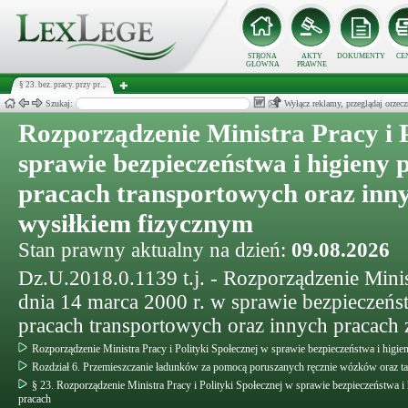
STRONA
AKTY
DOKUMENTY
CE
GŁÓWNA
PRAWNE
§ 23. bez. pracy. przy pr...
Szukaj:
Wyłącz reklamy, przeglądaj orz
Rozporządzenie Ministra Pracy i P
sprawie bezpieczeństwa i higieny 
pracach transportowych oraz inn
wysiłkiem fizycznym
Stan prawny aktualny na dzień:
09.08.2026
Dz.U.2018.0.1139 t.j. - Rozporządzenie Minist
dnia 14 marca 2000 r. w sprawie bezpieczeńs
pracach transportowych oraz innych pracach
Rozporządzenie Ministra Pracy i Polityki Społecznej w sprawie bezpieczeństwa i higie
Rozdział 6. Przemieszczanie ładunków za pomocą poruszanych ręcznie wózków oraz t
§ 23. Rozporządzenie Ministra Pracy i Polityki Społecznej w sprawie bezpieczeństwa i
pracach