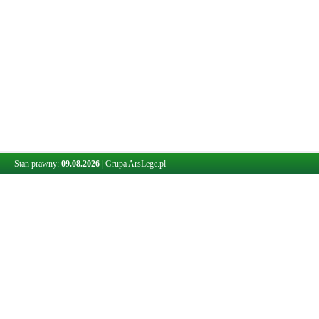
Stan prawny:
09.08.2026
|
Grupa ArsLege.pl