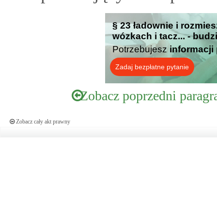
§ 23 ładownie i rozmie
wózkach i tacz... - bud
Potrzebujesz
informacji
Zadaj bezpłatne pytanie
Zobacz poprzedni paragr
Zobacz cały akt prawny