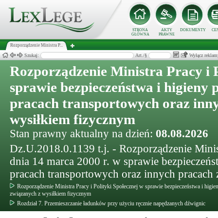
STRONA
AKTY
DOKUMENTY
CE
GŁÓWNA
PRAWNE
Rozporządzenie Ministra P...
Szukaj:
Art./§
Wyłącz reklam
Rozporządzenie Ministra Pracy i P
sprawie bezpieczeństwa i higieny 
pracach transportowych oraz inn
wysiłkiem fizycznym
Stan prawny aktualny na dzień:
08.08.2026
Dz.U.2018.0.1139 t.j. - Rozporządzenie Minist
dnia 14 marca 2000 r. w sprawie bezpieczeńs
pracach transportowych oraz innych pracach
Rozporządzenie Ministra Pracy i Polityki Społecznej w sprawie bezpieczeństwa i higie
związanych z wysiłkiem fizycznym
Rozdział 7. Przemieszczanie ładunków przy użyciu ręcznie napędzanych dźwignic