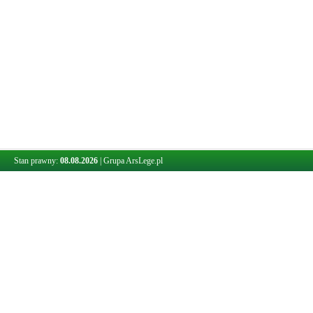
Stan prawny:
08.08.2026
|
Grupa ArsLege.pl