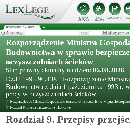
STRONA
AKTY
DOKUMENTY
CE
GŁÓWNA
PRAWNE
Rozporządzenie Ministra G...
Szukaj:
Art./§
Wyłącz reklam
Rozporządzenie Ministra Gospodar
Budownictwa w sprawie bezpieczeń
oczyszczalniach ścieków
Stan prawny aktualny na dzień:
06.08.2026
Dz.U.1993.96.438 - Rozporządzenie Ministra 
Budownictwa z dnia 1 października 1993 r. w
pracy w oczyszczalniach ścieków
Rozporządzenie Ministra Gospodarki Przestrzennej i Budownictwa w sprawie bezpiecz
Rozdział 9. Przepisy przejściowe i końcowe
Rozdział 9. Przepisy przejś