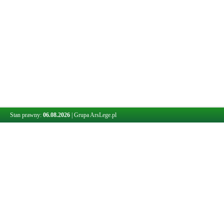
Stan prawny:
06.08.2026
|
Grupa ArsLege.pl