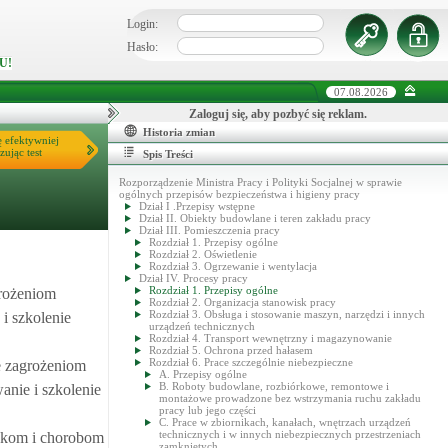
Login:
Hasło:
U!
07.08.2026
Zaloguj się, aby pozbyć się reklam.
Historia zmian
ę efektywniej
zując test
Spis Treści
Rozporządzenie Ministra Pracy i Polityki Socjalnej w sprawie
ogólnych przepisów bezpieczeństwa i higieny pracy
Dział I .Przepisy wstępne
Dział II. Obiekty budowlane i teren zakładu pracy
Dział III. Pomieszczenia pracy
Rozdział 1. Przepisy ogólne
Rozdział 2. Oświetlenie
Rozdział 3. Ogrzewanie i wentylacja
Dział IV. Procesy pracy
Rozdział 1. Przepisy ogólne
grożeniom
Rozdział 2. Organizacja stanowisk pracy
Rozdział 3. Obsługa i stosowanie maszyn, narzędzi i innych
i szkolenie
urządzeń technicznych
Rozdział 4. Transport wewnętrzny i magazynowanie
Rozdział 5. Ochrona przed hałasem
Rozdział 6. Prace szczególnie niebezpieczne
e zagrożeniom
A. Przepisy ogólne
B. Roboty budowlane, rozbiórkowe, remontowe i
nie i szkolenie
montażowe prowadzone bez wstrzymania ruchu zakładu
pracy lub jego części
C. Prace w zbiornikach, kanałach, wnętrzach urządzeń
technicznych i w innych niebezpiecznych przestrzeniach
dkom i chorobom
zamkniętych