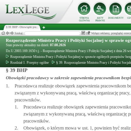
STRONA
AKTY
DOKUMENTY
CE
GŁÓWNA
PRAWNE
§ 39. BHP - Obowiązki pra...
Szukaj:
Wyłącz reklamy, przeglądaj orz
Rozporządzenie Ministra Pracy i Polityki Socjalnej w sprawie og
Stan prawny aktualny na dzień:
07.08.2026
Dz.U.2003.169.1650 t.j. - Rozporządzenie Ministra Pracy i Polityki Socjalnej z dnia 26 
Rozporządzenie Ministra Pracy i Polityki Socjalnej w sprawie ogólnych przepisów bezp
Rozdział 1. Przepisy ogólne
§ 39. Rozporządzenie Ministra Pracy i Polityki Socja
§ 39 BHP
Obowiązki pracodawcy w zakresie zapewnienia pracownikom bezpie
1.
Pracodawca realizuje obowiązek zapewnienia pracownikom bez
związanym z wykonywaną pracą, właściwą organizację pracy, 
pracowników.
1.
Pracodawca realizuje obowiązek zapewnienia pracownikom
związanym z wykonywaną pracą, właściwą organizację pra
pracowników.
2.
Obowiązek, o którym mowa w ust. 1, powinien być real