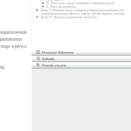
D. Prace przy użyciu materiałów niebezpiecznych
E. Prace na wysokości
Dział V. Pomieszczenia i urządzenia higienicznosanitarne oraz
zaopatrzenie pracowników w napoje i środki higieny osobistej
Dział VI. Przepisy przejściowe i końcowe
 organizowanie
zględnieniem
tywnego wpływu
Powiązane dokumenty
Zakładki
Ostatnio otwarte
iej