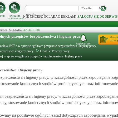
Wszystko
Wszystko
NIE CHCESZ OGLĄDAĆ REKLAM?
ZALOGUJ SIĘ DO SERWIS
NNIK
SZUKANIE
ZAAWANSOWANE
ecznictwo - SPRAWDŹ
LEXLEGE PRO
ólnych przepisów bezpieczeństwa i higieny pracy
Ucz si
rozwią
Obserwuj akt
września 1997 r. w sprawie ogólnych przepisów bezpieczeństwa i higieny pracy
ieczeństwa i higieny pracy
Dział IV. Procesy pracy
lnej w sprawie ogólnych przepisów bezpieczeństwa i higieny pracy
czeństwa i higieny pracy
pieczeństwa i higieny pracy, w szczególności przez zapobieganie za
stosowanie koniecznych środków profilaktycznych oraz informowanie 
 bezpieczeństwa i higieny pracy, w szczególności przez zapobiegani
cy, stosowanie koniecznych środków profilaktycznych oraz informowa
izowany na podstawie ogólnych zasad dotyczących zapobiegania wypa