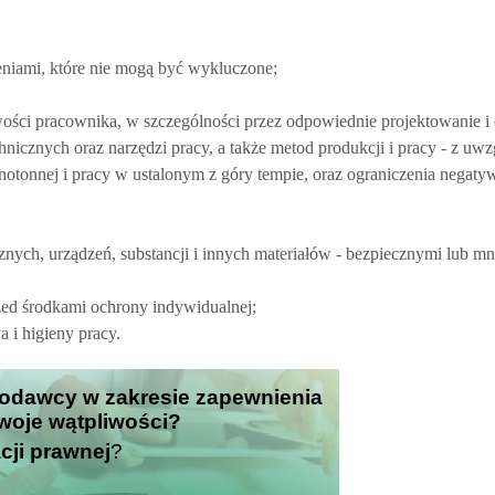
niami, które nie mogą być wykluczone;
ści pracownika, w szczególności przez odpowiednie projektowanie i
hnicznych oraz narzędzi pracy, a także metod produkcji i pracy - z uw
onotonnej i pracy w ustalonym z góry tempie, oraz ograniczenia nega
ych, urządzeń, substancji i innych materiałów - bezpiecznymi lub mn
zed środkami ochrony indywidualnej;
 i higieny pracy.
codawcy w zakresie zapewnienia
Twoje wątpliwości?
cji prawnej
?