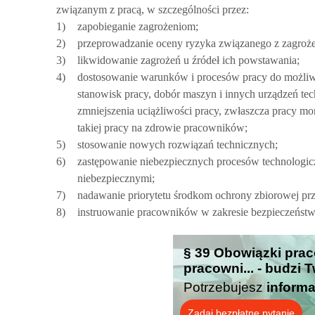
związanym z pracą, w szczególności przez:
1)
zapobieganie zagrożeniom;
2)
przeprowadzanie oceny ryzyka związanego z zagroże
3)
likwidowanie zagrożeń u źródeł ich powstawania;
4)
dostosowanie warunków i procesów pracy do możliwo
stanowisk pracy, dobór maszyn i innych urządzeń tec
zmniejszenia uciążliwości pracy, zwłaszcza pracy m
takiej pracy na zdrowie pracowników;
5)
stosowanie nowych rozwiązań technicznych;
6)
zastępowanie niebezpiecznych procesów technologiczn
niebezpiecznymi;
7)
nadawanie priorytetu środkom ochrony zbiorowej pr
8)
instruowanie pracowników w zakresie bezpieczeństwa
§ 39 Obowiązki pra
pracowni... - budzi 
Potrzebujesz
informa
Zadaj bezpłatne pytanie