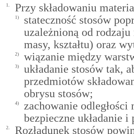
Przy składowaniu materia
1.
stateczność stosów pop
1)
uzależnioną od rodzaju
masy, kształtu) oraz w
wiązanie między warst
2)
układanie stosów tak, a
3)
przedmiotów składowan
obrysu stosów;
zachowanie odległości 
4)
bezpieczne układanie i
Rozładunek stosów powin
2.