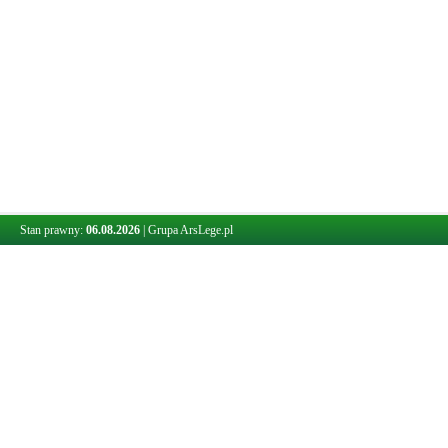
Stan prawny:
06.08.2026
|
Grupa ArsLege.pl