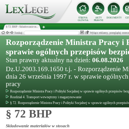
STRONA
AKTY
DOKUMENTY
CE
GŁÓWNA
PRAWNE
§ 72. BHP - Składowanie m...
Szukaj:
Wyłącz reklamy, przeglądaj orz
Rozporządzenie Ministra Pracy i P
sprawie ogólnych przepisów bezpi
Stan prawny aktualny na dzień:
06.08.2026
Dz.U.2003.169.1650 t.j. - Rozporządzenie Mini
dnia 26 września 1997 r. w sprawie ogólnych
pracy
Rozporządzenie Ministra Pracy i Polityki Socjalnej w sprawie ogólnych przepisów bezp
Rozdział 4. Transport wewnętrzny i magazynowanie
§ 72. Rozporządzenie Ministra Pracy i Polityki Socjalnej w sprawie ogólnych przepisó
§ 72 BHP
Składowanie materiałów w stosach