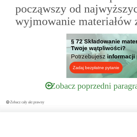
począwszy od najwyższyc
wyjmowanie materiałów z
§ 72 Składowanie mater
Twoje wątpliwości?
Potrzebujesz
informacji
Zadaj bezpłatne pytanie
Zobacz poprzedni paragr
Zobacz cały akt prawny