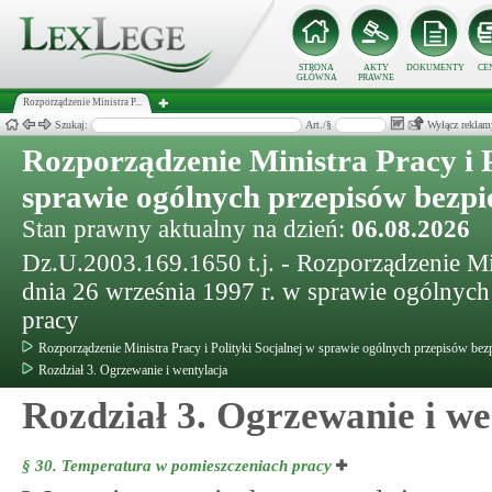
STRONA
AKTY
DOKUMENTY
CE
GŁÓWNA
PRAWNE
Rozporządzenie Ministra P...
Szukaj:
Art./§
Wyłącz reklam
Rozporządzenie Ministra Pracy i P
sprawie ogólnych przepisów bezpi
Stan prawny aktualny na dzień:
06.08.2026
Dz.U.2003.169.1650 t.j. - Rozporządzenie Mini
dnia 26 września 1997 r. w sprawie ogólnych
pracy
Rozporządzenie Ministra Pracy i Polityki Socjalnej w sprawie ogólnych przepisów bezp
Rozdział 3. Ogrzewanie i wentylacja
Rozdział 3. Ogrzewanie i we
§ 30.
Temperatura w pomieszczeniach pracy