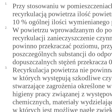
1.
Przy stosowaniu w pomieszczeniach
recyrkulacją powietrza ilość powie
10 % ogólnej ilości wymienianego 
2.
W powietrzu wprowadzanym do pom
recyrkulacji zanieczyszczenie czyn
powinno przekraczać poziomu, prz
poszczególnych substancji do odpo
dopuszczalnych stężeń przekracza 0
3.
Recyrkulacja powietrza nie powinn
w których występują szkodliwe czy
stwarzające zagrożenia określone w
higieny pracy związanej z występ
chemicznych, materiały wydzielają
w których jest możliwe nagłe zwięk