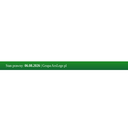
Stan prawny:
06.08.2026
|
Grupa ArsLege.pl