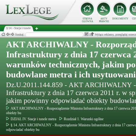
STRONA
AKTY
DOKUMENTY
CE
GŁÓWNA
PRAWNE
§ 14. - Stacje i tunele
Szukaj:
Wyłącz reklamy, przeglądaj orz
AKT ARCHIWALNY - Rozporządze
Infrastruktury z dnia 17 czerwca 
warunków technicznych, jakim p
budowlane metra i ich usytuowani
Dz.U.2011.144.859 - AKT ARCHIWALNY - R
Infrastruktury z dnia 17 czerwca 2011 r. w 
jakim powinny odpowiadać obiekty budowlan
AKT ARCHIWALNY - Rozporządzenie Ministra Infrastruktury z dnia 17 czerwca 201
obiekty bu
DZIAŁ IV. Stacje i tunele metra
Rozdział 1. Warunki ogólne
§ 14. AKT ARCHIWALNY - Rozporządzenie Ministra Infrastruktury z dnia 17 czerwc
odpowiadać obiekty bu