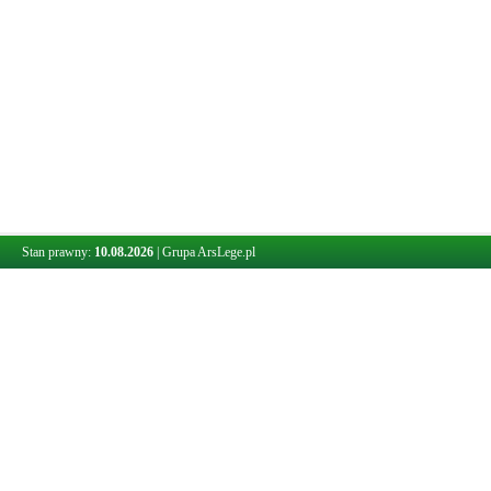
Stan prawny:
10.08.2026
|
Grupa ArsLege.pl