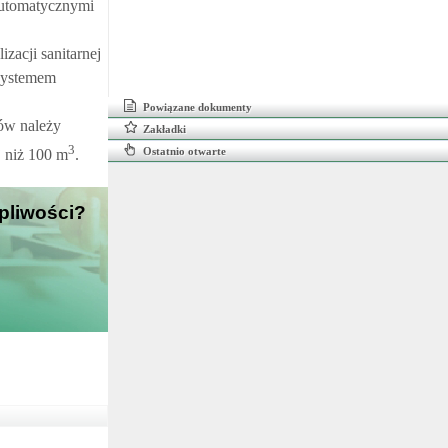
automatycznymi
zacji sanitarnej
 systemem
Powiązane dokumenty
ków należy
Zakładki
3
Ostatnio otwarte
j niż 100 m
.
tpliwości?