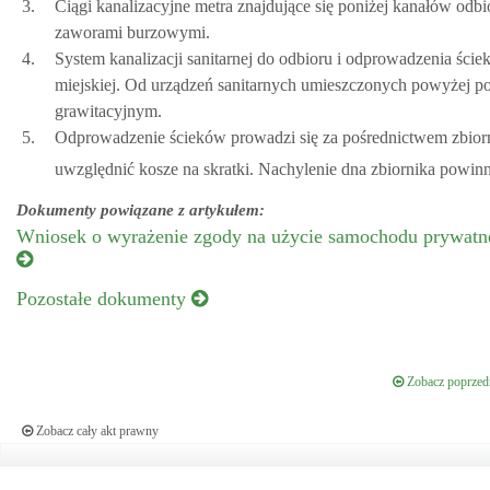
3.
Ciągi kanalizacyjne metra znajdujące się poniżej kanałów od
zaworami burzowymi.
4.
System kanalizacji sanitarnej do odbioru i odprowadzenia ści
miejskiej. Od urządzeń sanitarnych umieszczonych powyżej 
grawitacyjnym.
5.
Odprowadzenie ścieków prowadzi się za pośrednictwem zbiorni
uwzględnić kosze na skratki. Nachylenie dna zbiornika powin
Dokumenty powiązane z artykułem:
Wniosek o wyrażenie zgody na użycie samochodu prywatne
Pozostałe dokumenty
Zobacz poprzedn
Zobacz cały akt prawny