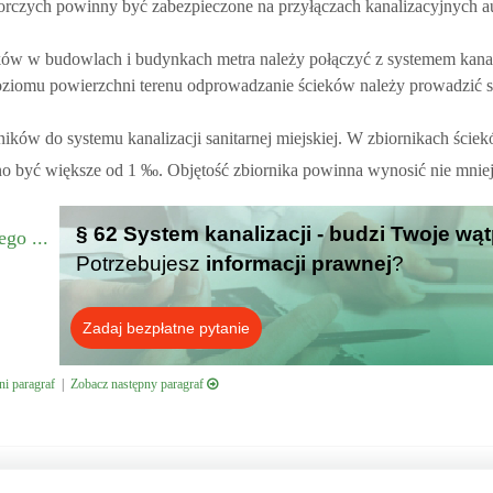
biorczych powinny być zabezpieczone na przyłączach kanalizacyjnych 
eków w budowlach i budynkach metra należy połączyć z systemem kanali
poziomu powierzchni terenu odprowadzanie ścieków należy prowadzić
ków do systemu kanalizacji sanitarnej miejskiej. W zbiornikach ście
no być większe od 1 ‰. Objętość zbiornika powinna wynosić nie mnie
§ 62 System kanalizacji - budzi Twoje wą
go ...
Potrzebujesz
informacji prawnej
?
Zadaj bezpłatne pytanie
i paragraf
|
Zobacz następny paragraf