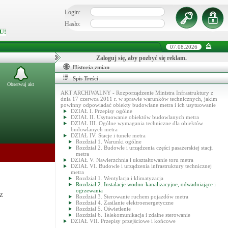
Login:
Hasło:
U!
07.08.2026
Zaloguj się, aby pozbyć się reklam.
Historia zmian
Spis Treści
Obserwuj akt
AKT ARCHIWALNY - Rozporządzenie Ministra Infrastruktury z
dnia 17 czerwca 2011 r. w sprawie warunków technicznych, jakim
powinny odpowiadać obiekty budowlane metra i ich usytuowanie
DZIAŁ I. Przepisy ogólne
DZIAŁ II. Usytuowanie obiektów budowlanych metra
DZIAŁ III. Ogólne wymagania techniczne dla obiektów
budowlanych metra
DZIAŁ IV. Stacje i tunele metra
Rozdział 1. Warunki ogólne
Rozdział 2. Budowle i urządzenia części pasażerskiej stacji
metra
DZIAŁ V. Nawierzchnia i ukształtowanie toru metra
DZIAŁ VI. Budowle i urządzenia infrastruktury technicznej
metra
Rozdział 1. Wentylacja i klimatyzacja
Rozdział 2. Instalacje wodno-kanalizacyjne, odwadniające i
ogrzewania
z
Rozdział 3. Sterowanie ruchem pojazdów metra
Rozdział 4. Zasilanie elektroenergetyczne
Rozdział 5. Oświetlenie
Rozdział 6. Telekomunikacja i zdalne sterowanie
DZIAŁ VII. Przepisy przejściowe i końcowe