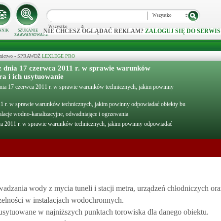
Wszystko
Wszystko
NIE CHCESZ OGLĄDAĆ REKLAM?
ZALOGUJ SIĘ DO SERWIS
NNIK
SZUKANIE
ZAAWANSOWANE
ecznictwo - SPRAWDŹ
LEXLEGE PRO
dnia 17 czerwca 2011 r. w sprawie warunków
a i ich usytuowanie
a 17 czerwca 2011 r. w sprawie warunków technicznych, jakim powinny
 r. w sprawie warunków technicznych, jakim powinny odpowiadać obiekty bu
talacje wodno-kanalizacyjne, odwadniające i ogrzewania
a 2011 r. w sprawie warunków technicznych, jakim powinny odpowiadać
dzania wody z mycia tuneli i stacji metra, urządzeń chłodniczych ora
zelności w instalacjach wodochronnych.
sytuowane w najniższych punktach torowiska dla danego obiektu.