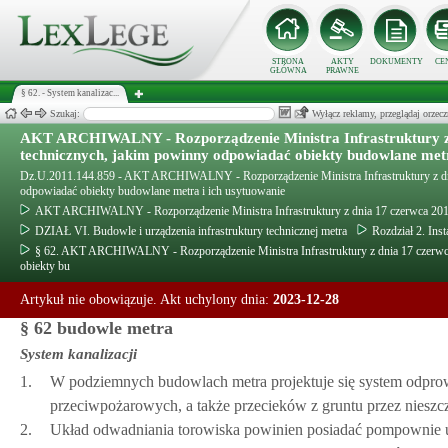
STRONA
AKTY
DOKUMENTY
CE
GŁÓWNA
PRAWNE
§ 62. - System kanalizac...
Szukaj:
Wyłącz reklamy, przeglądaj orz
AKT ARCHIWALNY - Rozporządzenie Ministra Infrastruktury z 
technicznych, jakim powinny odpowiadać obiekty budowlane metr
Dz.U.2011.144.859 - AKT ARCHIWALNY - Rozporządzenie Ministra Infrastruktury z dni
odpowiadać obiekty budowlane metra i ich usytuowanie
AKT ARCHIWALNY - Rozporządzenie Ministra Infrastruktury z dnia 17 czerwca 2011
DZIAŁ VI. Budowle i urządzenia infrastruktury technicznej metra
Rozdział 2. Ins
§ 62. AKT ARCHIWALNY - Rozporządzenie Ministra Infrastruktury z dnia 17 czerwc
obiekty bu
Artykuł nie obowiązuje. Akt uchylony dnia:
2023-12-28
§ 62 budowle metra
System kanalizacji
1.
W podziemnych budowlach metra projektuje się system odprowa
przeciwpożarowych, a także przecieków z gruntu przez nieszc
2.
Układ odwadniania torowiska powinien posiadać pompownie u