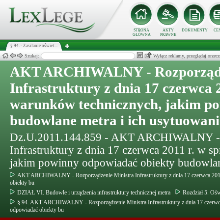
STRONA
AKTY
DOKUMENTY
CE
GŁÓWNA
PRAWNE
§ 94. - Zasilanie oświet...
Szukaj:
Wyłącz reklamy, przeglądaj orz
AKT ARCHIWALNY - Rozporządze
Infrastruktury z dnia 17 czerwca 
warunków technicznych, jakim p
budowlane metra i ich usytuowani
Dz.U.2011.144.859 - AKT ARCHIWALNY - R
Infrastruktury z dnia 17 czerwca 2011 r. w 
jakim powinny odpowiadać obiekty budowlan
AKT ARCHIWALNY - Rozporządzenie Ministra Infrastruktury z dnia 17 czerwca 201
obiekty bu
DZIAŁ VI. Budowle i urządzenia infrastruktury technicznej metra
Rozdział 5. Ośw
§ 94. AKT ARCHIWALNY - Rozporządzenie Ministra Infrastruktury z dnia 17 czerwc
odpowiadać obiekty bu