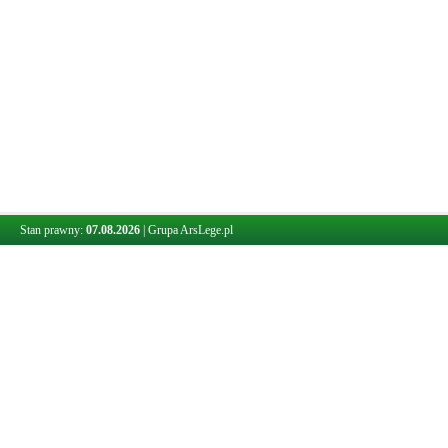
Stan prawny:
07.08.2026
|
Grupa ArsLege.pl