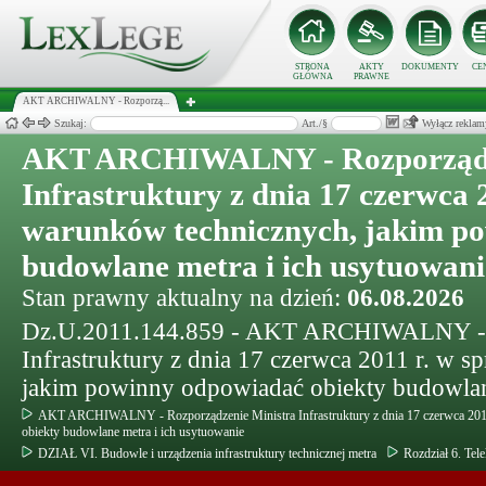
STRONA
AKTY
DOKUMENTY
CE
GŁÓWNA
PRAWNE
AKT ARCHIWALNY - Rozporzą...
Szukaj:
Art./§
Wyłącz reklam
AKT ARCHIWALNY - Rozporządze
Infrastruktury z dnia 17 czerwca 
warunków technicznych, jakim p
budowlane metra i ich usytuowani
Stan prawny aktualny na dzień:
06.08.2026
Dz.U.2011.144.859 - AKT ARCHIWALNY - R
Infrastruktury z dnia 17 czerwca 2011 r. w 
jakim powinny odpowiadać obiekty budowlan
AKT ARCHIWALNY - Rozporządzenie Ministra Infrastruktury z dnia 17 czerwca 201
obiekty budowlane metra i ich usytuowanie
DZIAŁ VI. Budowle i urządzenia infrastruktury technicznej metra
Rozdział 6. Tel