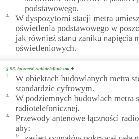
podstawowego.
2.
W dyspozytorni stacji metra umieszc
oświetlenia podstawowego w poszc
jak również stanu zaniku napięcia 
oświetleniowych.
§ 98.
łączność radiotelefoniczna
1.
W obiektach budowlanych metra stos
standardzie cyfrowym.
2.
W podziemnych budowlach metra st
radiotelefonicznej.
3.
Przewody antenowe łączności radiot
aby:
1)
zasięg sygnałów pokrywał całą prz