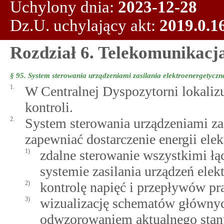
Uchylony dnia:
2023-12-28
Dz.U. uchylający akt:
2019.0.1
Rozdział 6. Telekomunikacja
§ 95.
System sterowania urządzeniami zasilania elektroenergetycz
1.
W Centralnej Dyspozytorni lokalizu
kontroli.
2.
System sterowania urządzeniami za
zapewniać dostarczenie energii elekt
1)
zdalne sterowanie wszystkimi ł
systemie zasilania urządzeń elek
2)
kontrolę napięć i przepływów pr
3)
wizualizację schematów główny
odwzorowaniem aktualnego stan