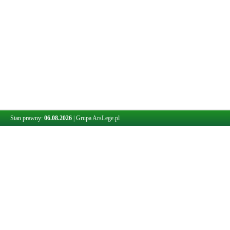
Stan prawny:
06.08.2026
|
Grupa ArsLege.pl