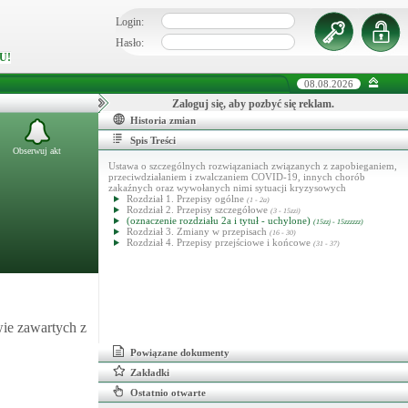
Login:
Hasło:
U!
08.08.2026
Zaloguj się, aby pozbyć się reklam.
Historia zmian
Spis Treści
Obserwuj akt
Ustawa o szczególnych rozwiązaniach związanych z zapobieganiem,
przeciwdziałaniem i zwalczaniem COVID-19, innych chorób
zakaźnych oraz wywołanych nimi sytuacji kryzysowych
Rozdział 1. Przepisy ogólne
(1 - 2a)
Rozdział 2. Przepisy szczegółowe
(3 - 15zzi)
(oznaczenie rozdziału 2a i tytuł - uchylone)
(15zzj - 15zzzzzz)
Rozdział 3. Zmiany w przepisach
(16 - 30)
Rozdział 4. Przepisy przejściowe i końcowe
(31 - 37)
wie zawartych z
Powiązane dokumenty
Zakładki
Ostatnio otwarte