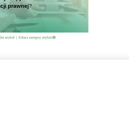
cji prawnej
?
ni artykuł
|
Zobacz następny artykuł