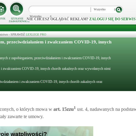
Wszystko
Wszystko
NIE CHCESZ OGLĄDAĆ REKLAM?
ZALOGUJ SIĘ DO SERWIS
NNIK
SZUKANIE
ZAAWANSOWANE
ecznictwo - SPRAWDŹ
LEXLEGE PRO
em, przeciwdziałaniem i zwalczaniem COVID-19, innych
ązanych z zapobieganiem, przeciwdziałaniem i zwalczaniem COVID-19, innych
em i zwalczaniem COVID-19, innych chorób zakaźnych oraz wywołanych nimi
ciwdziałaniem i zwalczaniem COVID-19, innych chorób zakaźnych oraz
1
leconych, o których mowa w
art.
15zzu
ust. 4, nadawanych na podsta
ały zawarte te umowy.
woje wątpliwości?