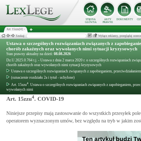
STRONA
AKTY
DOKUMENTY
CE
GŁÓWNA
PRAWNE
Art. 15zzu[4]. -
Szukaj:
Wyłącz reklamy, przeglądaj orz
Ustawa o szczególnych rozwiązaniach związanych z zapobiegani
chorób zakaźnych oraz wywołanych nimi sytuacji kryzysowych
Stan prawny aktualny na dzień:
08.08.2026
Dz.U.2025.0.764 t.j. - Ustawa z dnia 2 marca 2020 r. o szczególnych rozwiązaniach zwi
chorób zakaźnych oraz wywołanych nimi sytuacji kryzysowych
Ustawa o szczególnych rozwiązaniach związanych z zapobieganiem, przeciwdziałani
(oznaczenie rozdziału 2a i tytuł - uchylone)
4
Art. 15zzu
. Ustawa o szczególnych rozwiązaniach związanych z zapobieganiem, prze
wywołanych nimi
4
Art. 15zzu
. COVID-19
Niniejsze przepisy mają zastosowanie do wszystkich przesyłek po
operatorem wyznaczonym umów, bez względu na tryb w jakim zost
Ten artykuł budzi T