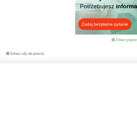
Potrzebujesz
informa
Zadaj bezpłatne pytanie
Zobacz poprzed
Zobacz cały akt prawny