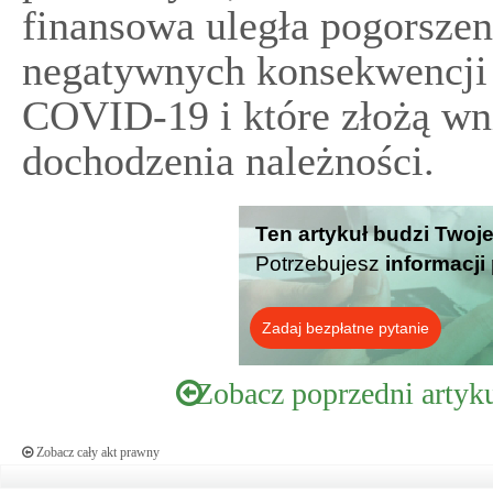
finansowa uległa pogorsze
negatywnych konsekwencji
COVID-19 i które złożą wni
dochodzenia należności.
Ten artykuł budzi Twoj
Potrzebujesz
informacji
Zadaj bezpłatne pytanie
Zobacz poprzedni artyk
Zobacz cały akt prawny