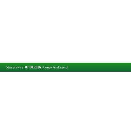
Stan prawny:
07.08.2026
|
Grupa ArsLege.pl