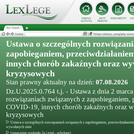
STRONA
AKTY
DOKUMENTY
CE
GŁÓWNA
PRAWNE
Art. 15zzzf. -
Szukaj:
Wyłącz reklamy, przeglądaj orz
Ustawa o szczególnych rozwiązani
zapobieganiem, przeciwdziałanie
innych chorób zakaźnych oraz wy
kryzysowych
Stan prawny aktualny na dzień:
07.08.2026
Dz.U.2025.0.764 t.j. - Ustawa z dnia 2 marca
rozwiązaniach związanych z zapobieganiem, 
COVID-19, innych chorób zakaźnych oraz wy
kryzysowych
Ustawa o szczególnych rozwiązaniach związanych z zapobieganiem, przeciwdziałanie
wywołanych nimi
(oznaczenie rozdziału 2a i tytuł - uchylone)