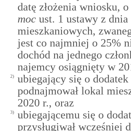
datę złożenia wniosku, 
moc
ust. 1 ustawy z dnia
mieszkaniowych, zwanego
jest co najmniej o 25% n
dochód na jednego czło
najemcy osiągnięty w 201
ubiegający się o dodate
2)
podnajmował lokal mies
2020 r., oraz
ubiegającemu się o doda
3)
przysługiwał wcześniej 