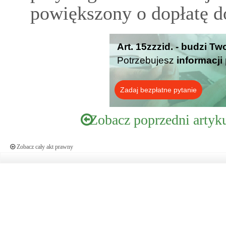
powiększony o dopłatę d
Art. 15zzzid. - budzi T
Potrzebujesz
informacji
Zadaj bezpłatne pytanie
Zobacz poprzedni artyk
Zobacz cały akt prawny