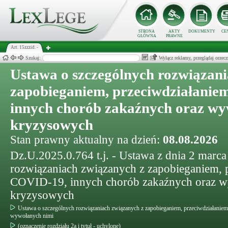
STRONA
AKTY
DOKUMENTY
CE
GŁÓWNA
PRAWNE
Art. 15zzzid. -
Szukaj:
Wyłącz reklamy, przeglądaj orz
Ustawa o szczególnych rozwiązani
zapobieganiem, przeciwdziałanie
innych chorób zakaźnych oraz wy
kryzysowych
Stan prawny aktualny na dzień:
08.08.2026
Dz.U.2025.0.764 t.j. - Ustawa z dnia 2 marca
rozwiązaniach związanych z zapobieganiem, 
COVID-19, innych chorób zakaźnych oraz wy
kryzysowych
Ustawa o szczególnych rozwiązaniach związanych z zapobieganiem, przeciwdziałanie
wywołanych nimi
(oznaczenie rozdziału 2a i tytuł - uchylone)