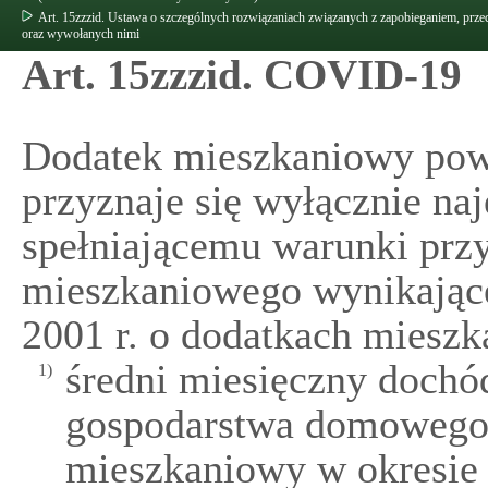
Art. 15zzzid. Ustawa o szczególnych rozwiązaniach związanych z zapobieganiem, pr
oraz wywołanych nimi
Art. 15zzzid. COVID-19
Dodatek mieszkaniowy powi
przyznaje się wyłącznie n
spełniającemu warunki prz
mieszkaniowego wynikające
2001 r. o dodatkach miesz
średni miesięczny dochó
1)
gospodarstwa domowego 
mieszkaniowy w okresie 