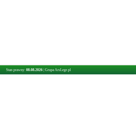
Stan prawny:
08.08.2026
|
Grupa ArsLege.pl