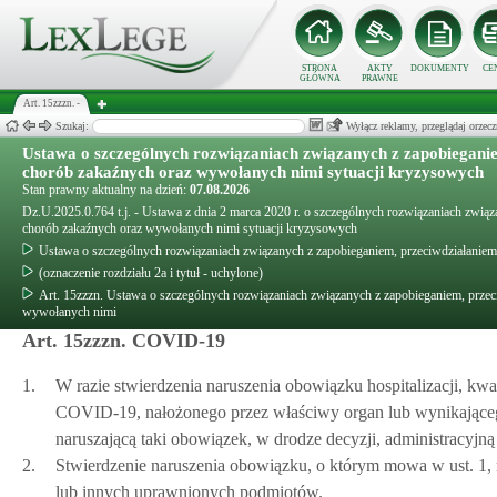
STRONA
AKTY
DOKUMENTY
CE
GŁÓWNA
PRAWNE
Art. 15zzzn. -
Szukaj:
Wyłącz reklamy, przeglądaj orz
Ustawa o szczególnych rozwiązaniach związanych z zapobiegani
chorób zakaźnych oraz wywołanych nimi sytuacji kryzysowych
Stan prawny aktualny na dzień:
07.08.2026
Dz.U.2025.0.764 t.j. - Ustawa z dnia 2 marca 2020 r. o szczególnych rozwiązaniach zwi
chorób zakaźnych oraz wywołanych nimi sytuacji kryzysowych
Ustawa o szczególnych rozwiązaniach związanych z zapobieganiem, przeciwdziałani
(oznaczenie rozdziału 2a i tytuł - uchylone)
Art. 15zzzn. Ustawa o szczególnych rozwiązaniach związanych z zapobieganiem, prz
wywołanych nimi
Art. 15zzzn. COVID-19
1.
W razie stwierdzenia naruszenia obowiązku hospitalizacji, kw
COVID-19, nałożonego przez właściwy organ lub wynikająceg
naruszającą taki obowiązek, w drodze decyzji, administracyjną
2.
Stwierdzenie naruszenia obowiązku, o którym mowa w ust. 1, 
lub innych uprawnionych podmiotów.