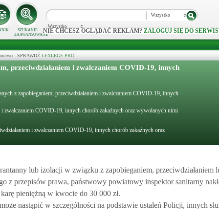
Wszystko
Wszystko
NIE CHCESZ OGLĄDAĆ REKLAM?
ZALOGUJ SIĘ DO SERWIS
NNIK
SZUKANIE
ZAAWANSOWANE
ecznictwo - SPRAWDŹ
LEXLEGE PRO
em, przeciwdziałaniem i zwalczaniem COVID-19, innych
ązanych z zapobieganiem, przeciwdziałaniem i zwalczaniem COVID-19, innych
em i zwalczaniem COVID-19, innych chorób zakaźnych oraz wywołanych nimi
eciwdziałaniem i zwalczaniem COVID-19, innych chorób zakaźnych oraz
arantanny lub izolacji w związku z zapobieganiem, przeciwdziałaniem 
o z przepisów prawa, państwowy powiatowy inspektor sanitarny nakł
 karę pieniężną w kwocie do 30 000 zł.
może nastąpić w szczególności na podstawie ustaleń Policji, innych s