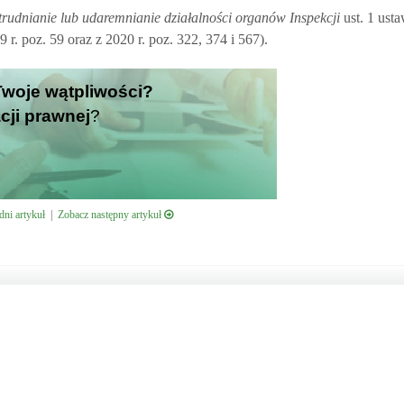
trudnianie lub udaremnianie działalności organów Inspekcji
ust. 1 ust
 r. poz. 59 oraz z 2020 r. poz. 322, 374 i 567).
 Twoje wątpliwości?
cji prawnej
?
ni artykuł
|
Zobacz następny artykuł