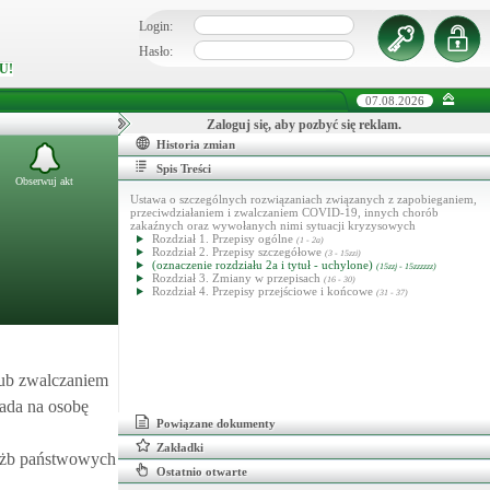
Login:
Hasło:
U!
07.08.2026
Zaloguj się, aby pozbyć się reklam.
Historia zmian
Spis Treści
Obserwuj akt
Ustawa o szczególnych rozwiązaniach związanych z zapobieganiem,
przeciwdziałaniem i zwalczaniem COVID-19, innych chorób
zakaźnych oraz wywołanych nimi sytuacji kryzysowych
Rozdział 1. Przepisy ogólne
(1 - 2a)
Rozdział 2. Przepisy szczegółowe
(3 - 15zzi)
(oznaczenie rozdziału 2a i tytuł - uchylone)
(15zzj - 15zzzzzz)
Rozdział 3. Zmiany w przepisach
(16 - 30)
Rozdział 4. Przepisy przejściowe i końcowe
(31 - 37)
lub zwalczaniem
ada na osobę
Powiązane dokumenty
Zakładki
łużb państwowych
Ostatnio otwarte