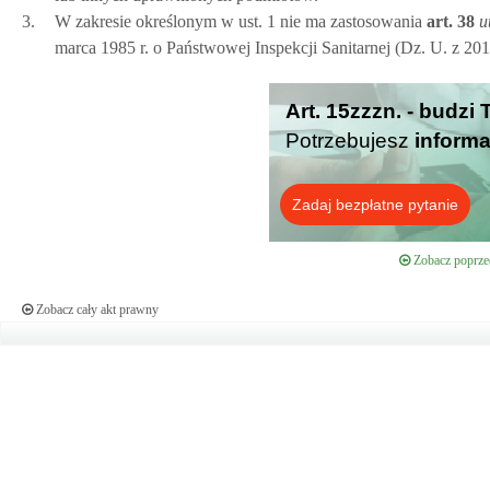
3.
W zakresie określonym w ust. 1 nie ma zastosowania
art.
38
u
marca 1985 r. o Państwowej Inspekcji Sanitarnej (Dz. U. z 2019
Art. 15zzzn. - budzi
Potrzebujesz
informa
Zadaj bezpłatne pytanie
Zobacz poprzed
Zobacz cały akt prawny