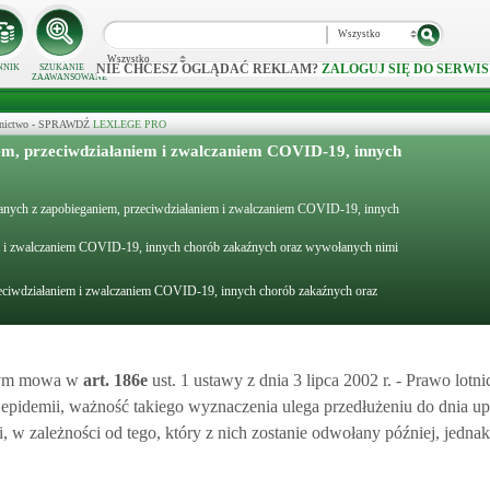
Wszystko
Wszystko
NIE CHCESZ OGLĄDAĆ REKLAM?
ZALOGUJ SIĘ DO SERWIS
NNIK
SZUKANIE
ZAAWANSOWANE
ecznictwo - SPRAWDŹ
LEXLEGE PRO
em, przeciwdziałaniem i zwalczaniem COVID-19, innych
ązanych z zapobieganiem, przeciwdziałaniem i zwalczaniem COVID-19, innych
em i zwalczaniem COVID-19, innych chorób zakaźnych oraz wywołanych nimi
zeciwdziałaniem i zwalczaniem COVID-19, innych chorób zakaźnych oraz
rym mowa w
art.
186e
ust. 1 ustawy z dnia 3 lipca 2002 r. - Prawo lotn
 epidemii, ważność takiego wyznaczenia ulega przedłużeniu do dnia u
 w zależności od tego, który z nich zostanie odwołany później, jednak 