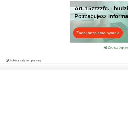
Art. 15zzzzfc. - bud
Potrzebujesz
informa
Zadaj bezpłatne pytanie
Zobacz poprzed
Zobacz cały akt prawny