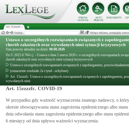
STRONA
AKTY
DOKUMENTY
CE
GŁÓWNA
PRAWNE
Art. 15zzzzfc. -
Szukaj:
Wyłącz reklamy, przeglądaj orz
Ustawa o szczególnych rozwiązaniach związanych z zapobiegani
chorób zakaźnych oraz wywołanych nimi sytuacji kryzysowych
Stan prawny aktualny na dzień:
08.08.2026
Dz.U.2025.0.764 t.j. - Ustawa z dnia 2 marca 2020 r. o szczególnych rozwiązaniach zwi
chorób zakaźnych oraz wywołanych nimi sytuacji kryzysowych
Ustawa o szczególnych rozwiązaniach związanych z zapobieganiem, przeciwdziałani
(oznaczenie rozdziału 2a i tytuł - uchylone)
Art. 15zzzzfc. Ustawa o szczególnych rozwiązaniach związanych z zapobieganiem, pr
wywołanych nimi
Art. 15zzzzfc. COVID-19
W przypadku gdy ważność wyznaczenia znanego nadawcy, o któ
okresie obowiązywania stanu zagrożenia epidemicznego albo stanu
dnia odwołania stanu zagrożenia epidemicznego albo stanu epidemii,
6 miesięcy od dnia upływu ważności wyznaczenia.