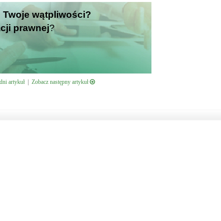
zi Twoje wątpliwości?
cji prawnej
?
ni artykuł
|
Zobacz następny artykuł