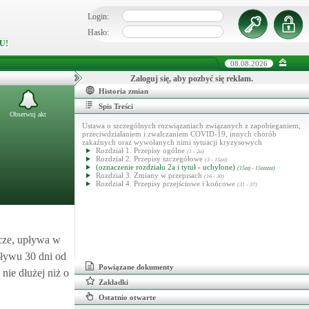
Login:
Hasło:
U!
08.08.2026
Zaloguj się, aby pozbyć się reklam.
Historia zmian
Spis Treści
Obserwuj akt
Ustawa o szczególnych rozwiązaniach związanych z zapobieganiem,
przeciwdziałaniem i zwalczaniem COVID-19, innych chorób
zakaźnych oraz wywołanych nimi sytuacji kryzysowych
Rozdział 1. Przepisy ogólne
(1 - 2a)
Rozdział 2. Przepisy szczegółowe
(3 - 15zzi)
(oznaczenie rozdziału 2a i tytuł - uchylone)
(15zzj - 15zzzzzz)
Rozdział 3. Zmiany w przepisach
(16 - 30)
Rozdział 4. Przepisy przejściowe i końcowe
(31 - 37)
icze, upływa w
pływu 30 dni od
Powiązane dokumenty
nie dłużej niż o
Zakładki
Ostatnio otwarte