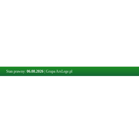
Stan prawny:
06.08.2026
|
Grupa ArsLege.pl