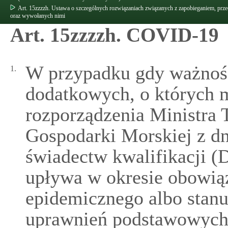
Art. 15zzzzh. Ustawa o szczególnych rozwiązaniach związanych z zapobieganiem, pr
oraz wywołanych nimi
Art. 15zzzzh. COVID-19
W przypadku gdy ważnoś
1.
dodatkowych, o których m
rozporządzenia Ministra 
Gospodarki Morskiej z dn
świadectw kwalifikacji (D
upływa w okresie obowią
epidemicznego albo stanu
uprawnień podstawowych 