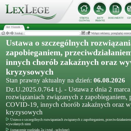
STRONA
AKTY
DOKUMENTY
CE
GŁÓWNA
PRAWNE
Art. 15zzzzh. -
Szukaj:
Wyłącz reklamy, przeglądaj orz
Ustawa o szczególnych rozwiązani
zapobieganiem, przeciwdziałanie
innych chorób zakaźnych oraz wy
kryzysowych
Stan prawny aktualny na dzień:
06.08.2026
Dz.U.2025.0.764 t.j. - Ustawa z dnia 2 marca
rozwiązaniach związanych z zapobieganiem, 
COVID-19, innych chorób zakaźnych oraz wy
kryzysowych
Ustawa o szczególnych rozwiązaniach związanych z zapobieganiem, przeciwdziałanie
wywołanych nimi
(oznaczenie rozdziału 2a i tytuł - uchylone)