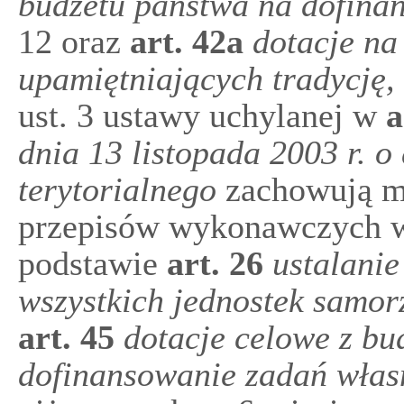
budżetu państwa na dofina
12 oraz
art.
42a
dotacje n
upamiętniających tradycję,
ust. 3 ustawy uchylanej w
a
dnia 13 listopada 2003 r. 
terytorialnego
zachowują mo
przepisów wykonawczych 
podstawie
art.
26
ustalani
wszystkich jednostek samor
art.
45
dotacje celowe z bu
dofinansowanie zadań włas