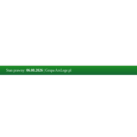
Stan prawny:
06.08.2026
|
Grupa ArsLege.pl