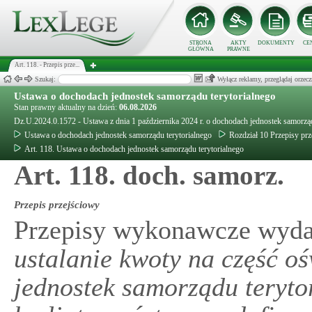
STRONA
AKTY
DOKUMENTY
CE
GŁÓWNA
PRAWNE
Art. 118. - Przepis prze...
Szukaj:
Wyłącz reklamy, przeglądaj orz
Ustawa o dochodach jednostek samorządu terytorialnego
Stan prawny aktualny na dzień:
06.08.2026
Dz.U.2024.0.1572 - Ustawa z dnia 1 października 2024 r. o dochodach jednostek samorząd
Ustawa o dochodach jednostek samorządu terytorialnego
Rozdział 10 Przepisy pr
Art. 118. Ustawa o dochodach jednostek samorządu terytorialnego
Art. 118. doch. samorz.
Przepis przejściowy
Przepisy wykonawcze wyda
ustalanie kwoty na część o
jednostek samorządu teryto