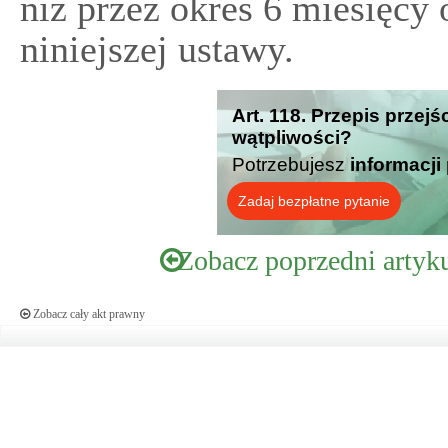
niż przez okres 6 miesięcy 
niniejszej ustawy.
Art. 118. Przepis przej
wątpliwości?
Potrzebujesz
informacji
Zadaj bezpłatne pytanie
Zobacz poprzedni artyk
Zobacz cały akt prawny