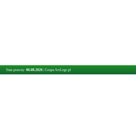
Stan prawny:
06.08.2026
|
Grupa ArsLege.pl