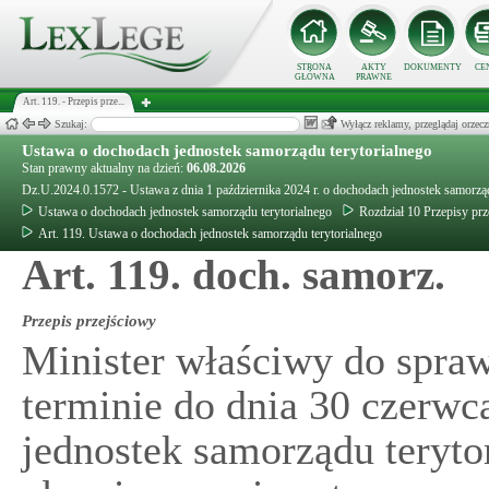
STRONA
AKTY
DOKUMENTY
CE
GŁÓWNA
PRAWNE
Art. 119. - Przepis prze...
Szukaj:
Wyłącz reklamy, przeglądaj orz
Ustawa o dochodach jednostek samorządu terytorialnego
Stan prawny aktualny na dzień:
06.08.2026
Dz.U.2024.0.1572 - Ustawa z dnia 1 października 2024 r. o dochodach jednostek samorząd
Ustawa o dochodach jednostek samorządu terytorialnego
Rozdział 10 Przepisy pr
Art. 119. Ustawa o dochodach jednostek samorządu terytorialnego
Art. 119. doch. samorz.
Przepis przejściowy
Minister właściwy do spra
terminie do dnia 30 czerwca
jednostek samorządu teryto