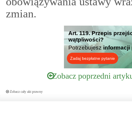
obowiązywania ustawy wra
zmian.
Art. 119. Przepis przej
wątpliwości?
Potrzebujesz
informacji
Zadaj bezpłatne pytanie
Zobacz poprzedni artyk
Zobacz cały akt prawny