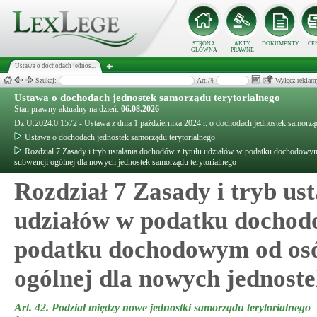
STRONA
AKTY
DOKUMENTY
CE
GŁÓWNA
PRAWNE
Ustawa o dochodach jednos...
Szukaj:
Art./§
Wyłącz reklam
Ustawa o dochodach jednostek samorządu terytorialnego
Stan prawny aktualny na dzień:
06.08.2026
Dz.U.2024.0.1572 - Ustawa z dnia 1 października 2024 r. o dochodach jednostek samorząd
Ustawa o dochodach jednostek samorządu terytorialnego
Rozdział 7 Zasady i tryb ustalania dochodów z tytułu udziałów w podatku dochodow
subwencji ogólnej dla nowych jednostek samorządu terytorialnego
Rozdział 7 Zasady i tryb us
udziałów w podatku dochodo
podatku dochodowym od osó
ogólnej dla nowych jednost
Art. 42.
Podział między nowe jednostki samorządu terytorialnego