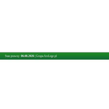
Stan prawny:
06.08.2026
|
Grupa ArsLege.pl