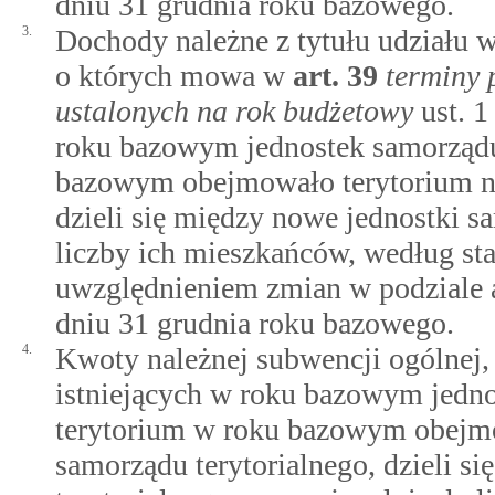
dniu 31 grudnia roku bazowego.
3.
Dochody należne z tytułu udziału
o których mowa w
art.
39
terminy 
ustalonych na rok budżetowy
ust. 1
roku bazowym jednostek samorządu 
bazowym obejmowało terytorium no
dzieli się między nowe jednostki s
liczby ich mieszkańców, według st
uwzględnieniem zmian w podziale
dniu 31 grudnia roku bazowego.
4.
Kwoty należnej subwencji ogólnej,
istniejących w roku bazowym jedno
terytorium w roku bazowym obejm
samorządu terytorialnego, dzieli s