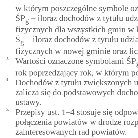
w którym poszczególne symbole oz
ŚP
– iloraz dochodów z tytułu u
g
fizycznych dla wszystkich gmin w 
Ś
– iloraz dochodów z tytułu udz
g
fizycznych w nowej gminie oraz li
3.
Wartości oznaczone symbolami ŚP
rok poprzedzający rok, w którym p
4.
Dochodów z tytułu zwiększonych ud
zalicza się do podstawowych doch
ustawy.
5.
Przepisy ust. 1–4 stosuje się odp
połączenia powiatów w drodze roz
zainteresowanych rad powiatów.