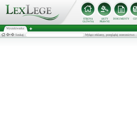
STRONA
AKTY
DOKUMENTY
CE
GŁÓWNA
PRAWNE
Wyszukiwarka:
Szukaj:
Wyłącz reklamy, przeglądaj orzecznict