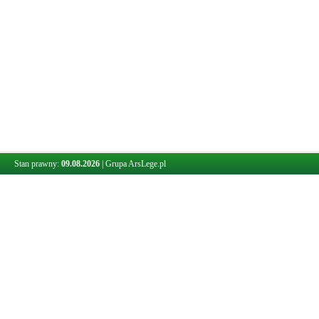
Stan prawny:
09.08.2026
|
Grupa ArsLege.pl