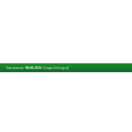
Stan prawny:
08.08.2026
|
Grupa ArsLege.pl