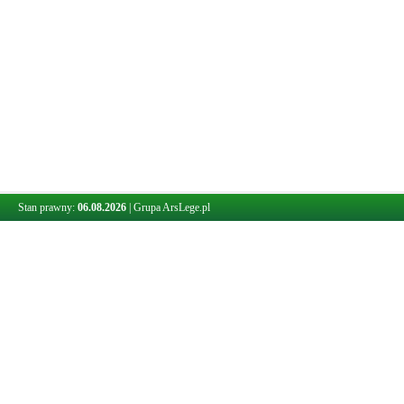
Stan prawny:
06.08.2026
|
Grupa ArsLege.pl