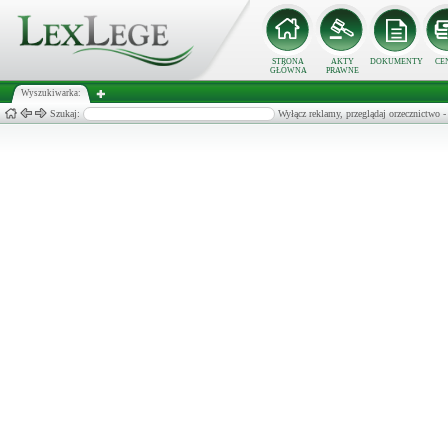
STRONA
AKTY
DOKUMENTY
CE
GŁÓWNA
PRAWNE
Wyszukiwarka:
Szukaj:
Wyłącz reklamy, przeglądaj orzecznict