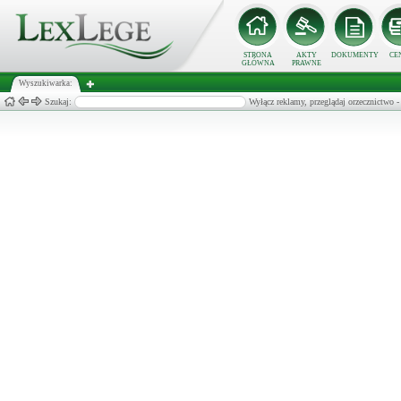
STRONA
AKTY
DOKUMENTY
CE
GŁÓWNA
PRAWNE
Wyszukiwarka:
Szukaj:
Wyłącz reklamy, przeglądaj orzecznict