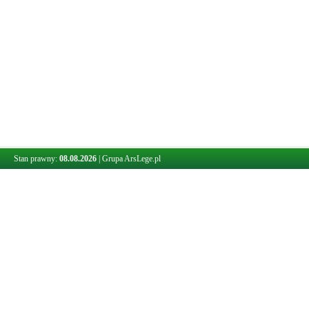
Stan prawny:
08.08.2026
|
Grupa ArsLege.pl