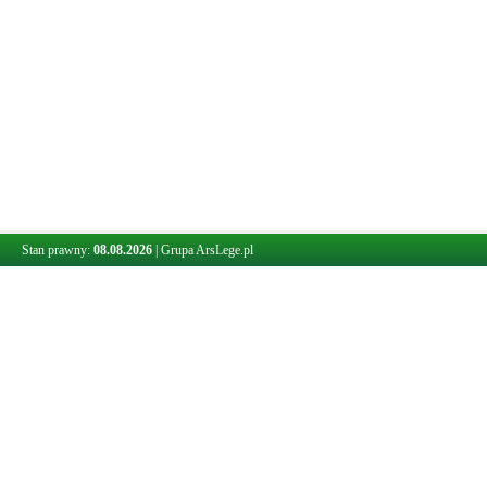
Stan prawny:
08.08.2026
|
Grupa ArsLege.pl