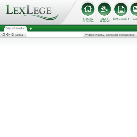
STRONA
AKTY
DOKUMENTY
CE
GŁÓWNA
PRAWNE
Wyszukiwarka:
Szukaj:
Wyłącz reklamy, przeglądaj orzecznict