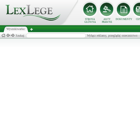
STRONA
AKTY
DOKUMENTY
CE
GŁÓWNA
PRAWNE
Wyszukiwarka:
Szukaj:
Wyłącz reklamy, przeglądaj orzecznict