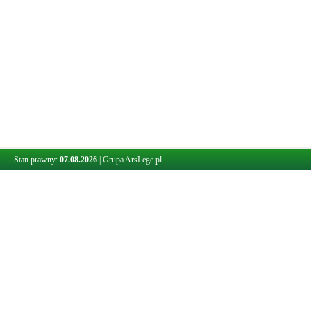
Stan prawny:
07.08.2026
|
Grupa ArsLege.pl