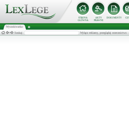
STRONA
AKTY
DOKUMENTY
CE
GŁÓWNA
PRAWNE
Wyszukiwarka:
Szukaj:
Wyłącz reklamy, przeglądaj orzecznict