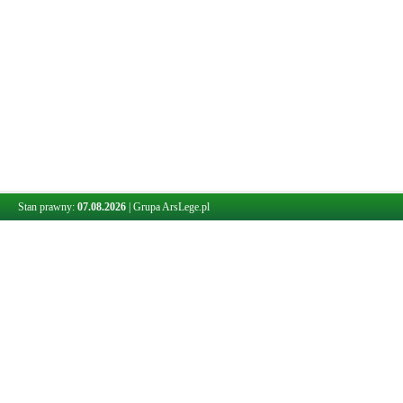
Stan prawny:
07.08.2026
|
Grupa ArsLege.pl