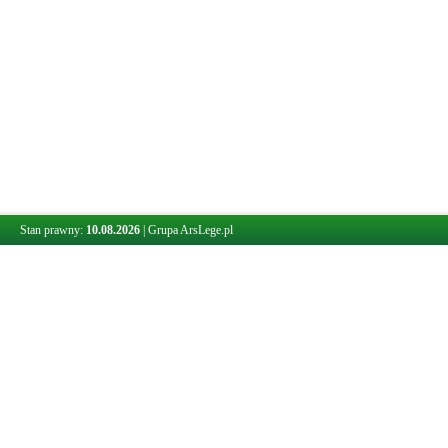
Stan prawny:
10.08.2026
|
Grupa ArsLege.pl