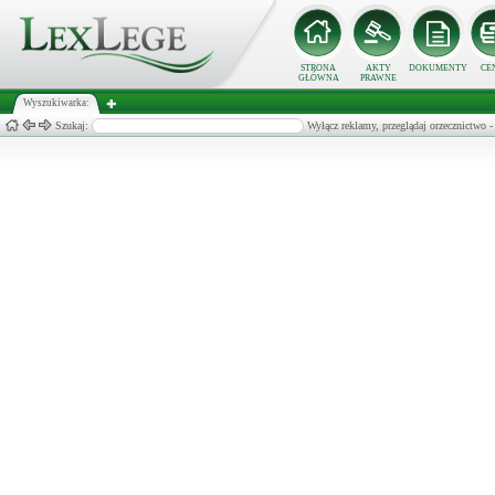
STRONA
AKTY
DOKUMENTY
CE
GŁÓWNA
PRAWNE
Wyszukiwarka:
Szukaj:
Wyłącz reklamy, przeglądaj orzecznict