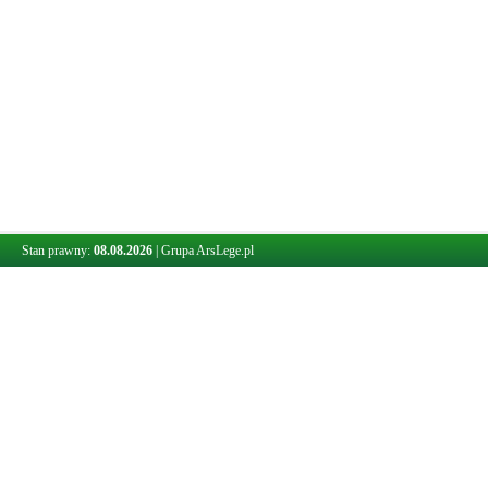
Stan prawny:
08.08.2026
|
Grupa ArsLege.pl