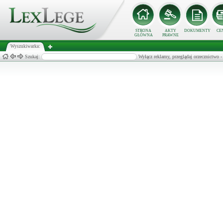
STRONA
AKTY
DOKUMENTY
CE
GŁÓWNA
PRAWNE
Wyszukiwarka:
Szukaj:
Wyłącz reklamy, przeglądaj orzecznict