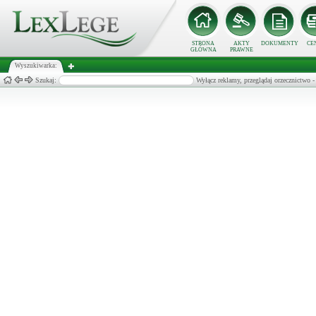
STRONA
AKTY
DOKUMENTY
CE
GŁÓWNA
PRAWNE
Wyszukiwarka:
Szukaj:
Wyłącz reklamy, przeglądaj orzecznict