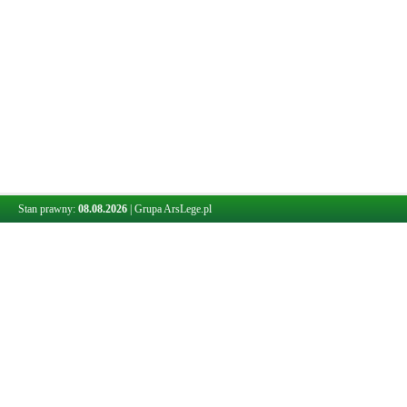
Stan prawny:
08.08.2026
|
Grupa ArsLege.pl