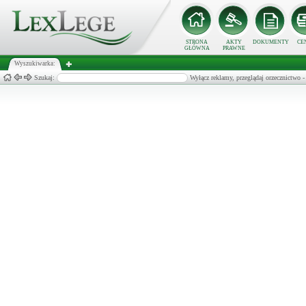
STRONA
AKTY
DOKUMENTY
CE
GŁÓWNA
PRAWNE
Wyszukiwarka:
Szukaj:
Wyłącz reklamy, przeglądaj orzecznict