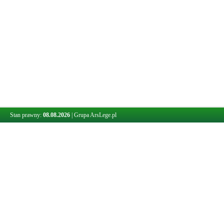
Stan prawny:
08.08.2026
|
Grupa ArsLege.pl