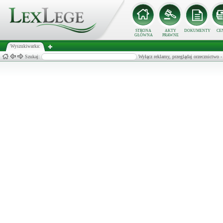
STRONA
AKTY
DOKUMENTY
CE
GŁÓWNA
PRAWNE
Wyszukiwarka:
Szukaj:
Wyłącz reklamy, przeglądaj orzecznict