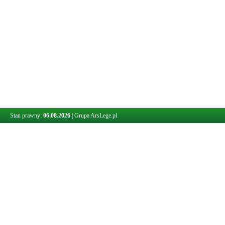
Stan prawny:
06.08.2026
|
Grupa ArsLege.pl