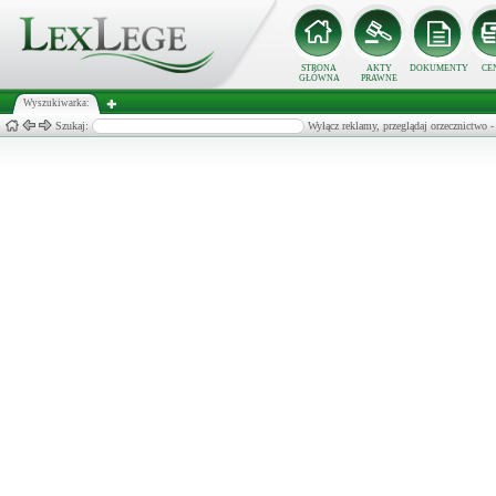
STRONA
AKTY
DOKUMENTY
CE
GŁÓWNA
PRAWNE
Wyszukiwarka:
Szukaj:
Wyłącz reklamy, przeglądaj orzecznict