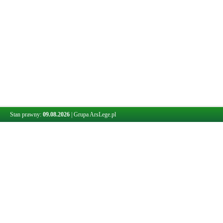
Stan prawny:
09.08.2026
|
Grupa ArsLege.pl