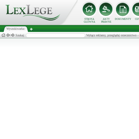
STRONA
AKTY
DOKUMENTY
CE
GŁÓWNA
PRAWNE
Wyszukiwarka:
Szukaj:
Wyłącz reklamy, przeglądaj orzecznict