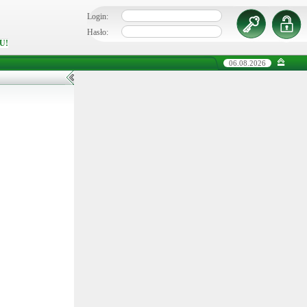
Login:
Hasło:
U!
06.08.2026