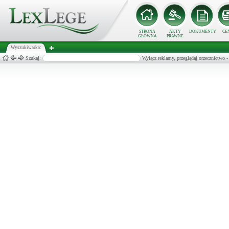
STRONA
AKTY
DOKUMENTY
CE
GŁÓWNA
PRAWNE
Wyszukiwarka:
Szukaj:
Wyłącz reklamy, przeglądaj orzecznict