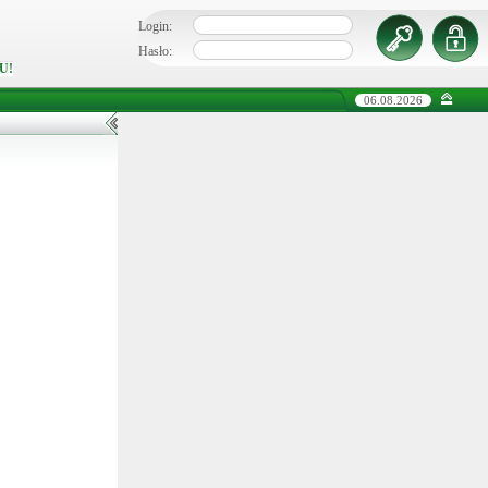
Login:
Hasło:
U!
06.08.2026