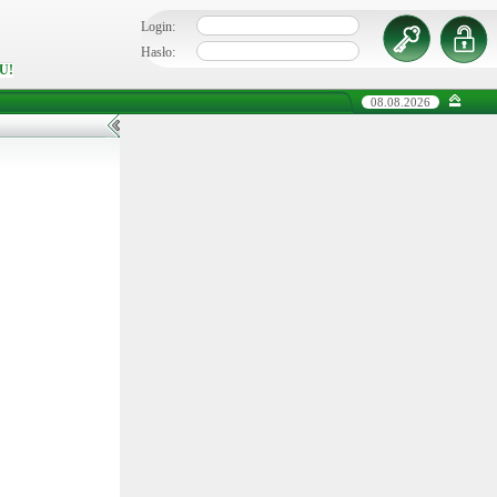
Login:
Hasło:
U!
08.08.2026