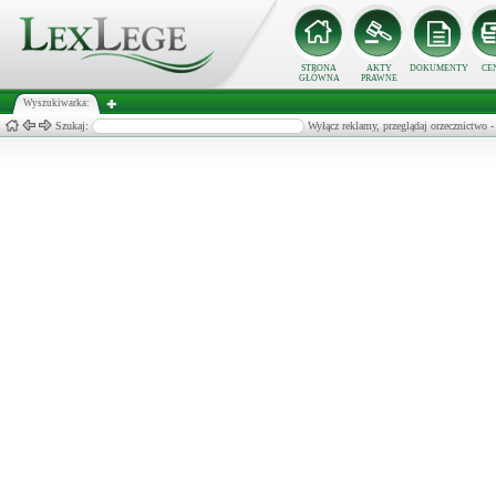
STRONA
AKTY
DOKUMENTY
CE
GŁÓWNA
PRAWNE
Wyszukiwarka:
Szukaj:
Wyłącz reklamy, przeglądaj orzecznict