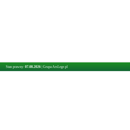
Stan prawny:
07.08.2026
|
Grupa ArsLege.pl