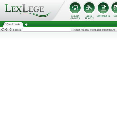
STRONA
AKTY
DOKUMENTY
CE
GŁÓWNA
PRAWNE
Wyszukiwarka:
Szukaj:
Wyłącz reklamy, przeglądaj orzecznict