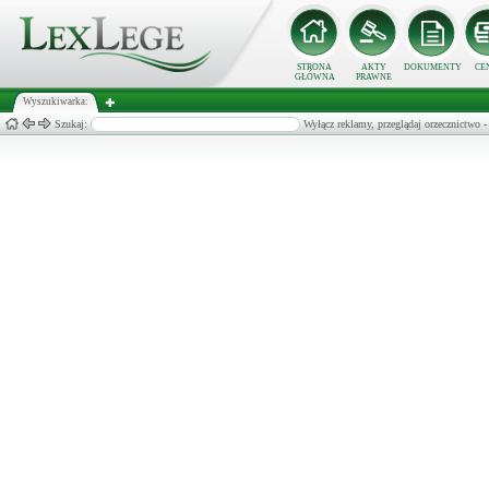
STRONA
AKTY
DOKUMENTY
CE
GŁÓWNA
PRAWNE
Wyszukiwarka:
Szukaj:
Wyłącz reklamy, przeglądaj orzecznict