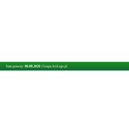
Stan prawny:
06.08.2026
|
Grupa ArsLege.pl