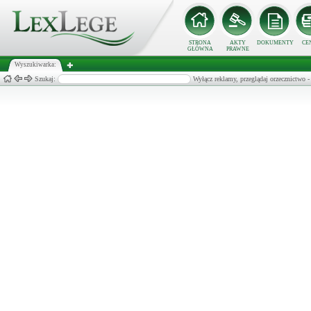
STRONA
AKTY
DOKUMENTY
CE
GŁÓWNA
PRAWNE
Wyszukiwarka:
Szukaj:
Wyłącz reklamy, przeglądaj orzecznict