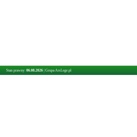
Stan prawny:
06.08.2026
|
Grupa ArsLege.pl