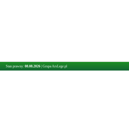
Stan prawny:
08.08.2026
|
Grupa ArsLege.pl