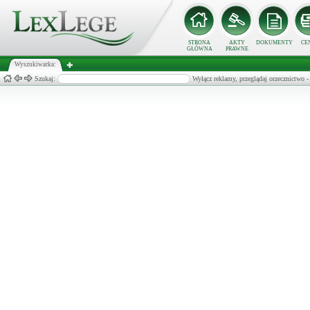
STRONA
AKTY
DOKUMENTY
CE
GŁÓWNA
PRAWNE
Wyszukiwarka:
Szukaj:
Wyłącz reklamy, przeglądaj orzecznict