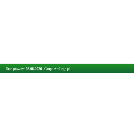
Stan prawny:
08.08.2026
|
Grupa ArsLege.pl