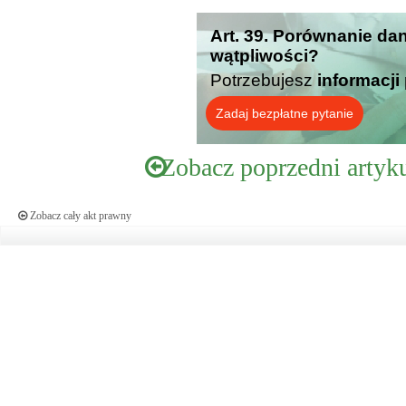
Art. 39. Porównanie da
wątpliwości?
Potrzebujesz
informacji
Zadaj bezpłatne pytanie
Zobacz poprzedni artyk
Zobacz cały akt prawny