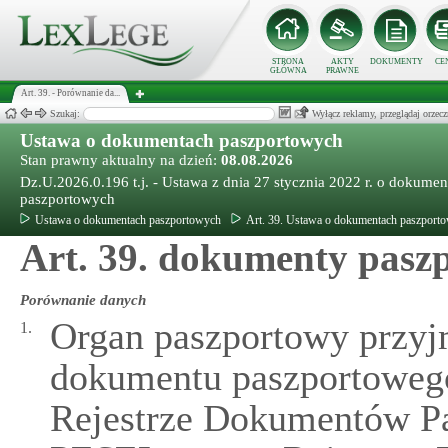
STRONA
AKTY
DOKUMENTY
CE
GŁÓWNA
PRAWNE
Art. 39. - Porównanie da...
Szukaj:
Wyłącz reklamy, przeglądaj orz
Ustawa o dokumentach paszportowych
Stan prawny aktualny na dzień:
08.08.2026
Dz.U.2026.0.196 t.j. - Ustawa z dnia 27 stycznia 2022 r. o dokume
paszportowych
Ustawa o dokumentach paszportowych
Art. 39. Ustawa o dokumentach paszport
Art. 39. dokumenty paszp
Porównanie danych
Organ paszportowy przyj
1.
dokumentu paszportoweg
Rejestrze Dokumentów Pa