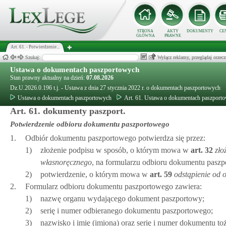
STRONA
AKTY
DOKUMENTY
CE
GŁÓWNA
PRAWNE
Art. 61. - Potwierdzenie...
Szukaj:
Wyłącz reklamy, przeglądaj orz
Ustawa o dokumentach paszportowych
Stan prawny aktualny na dzień:
07.08.2026
Dz.U.2026.0.196 t.j. - Ustawa z dnia 27 stycznia 2022 r. o dokumentach paszportowych
Ustawa o dokumentach paszportowych
Art. 61. Ustawa o dokumentach paszport
Art. 61. dokumenty paszport.
Potwierdzenie odbioru dokumentu paszportowego
1.
Odbiór dokumentu paszportowego potwierdza się przez:
1)
złożenie podpisu w sposób, o którym mowa w
art.
32
zło
własnoręcznego
, na formularzu odbioru dokumentu paszp
2)
potwierdzenie, o którym mowa w
art.
59
odstąpienie od 
2.
Formularz odbioru dokumentu paszportowego zawiera:
1)
nazwę organu wydającego dokument paszportowy;
2)
serię i numer odbieranego dokumentu paszportowego;
3)
nazwisko i imię (imiona) oraz serię i numer dokumentu t