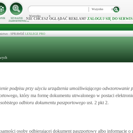
Wszystko
Wszystko
NIE CHCESZ OGLĄDAĆ REKLAM?
ZALOGUJ SIĘ DO SERWIS
NNIK
SZUKANIE
ZAAWANSOWANE
ecznictwo - SPRAWDŹ
LEXLEGE PRO
owych
żenie podpisu przy użyciu urządzenia umożliwiającego odwzorowanie 
ortowego, który ma formę dokumentu utrwalonego w postaci elektronic
osobistego odbioru dokumentu paszportowego
ust. 2 pkt 2.
ożsamości osoby odbierającej dokument paszportowy albo informację o 