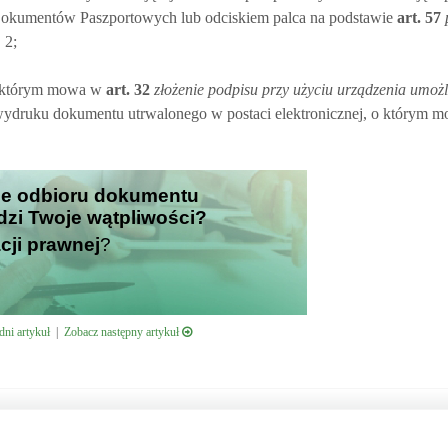
Dokumentów Paszportowych lub odciskiem palca na podstawie
art.
57
 2;
o którym mowa w
art.
32
złożenie podpisu przy użyciu urządzenia umoż
 wydruku dokumentu utrwalonego w postaci elektronicznej, o którym m
nie odbioru dokumentu
dzi Twoje wątpliwości?
cji prawnej
?
ni artykuł
|
Zobacz następny artykuł