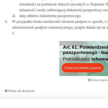
tożsamości na podstawie danych zawartych w Rejestrze 
tożsamości osoby odbierającej dokument paszportowy
ust.
4)
datę odbioru dokumentu paszportowego.
3.
W przypadku braku możliwości złożenia podpisu w sposób, 
odwzorowanie podpisu własnoręcznego
, podpis składa się na
1.
Art. 61. Potwierdze
paszportowego - bu
Potrzebujesz
informa
Zadaj bezpłatne pytanie
Zobacz poprzed
Zobacz cały akt prawny