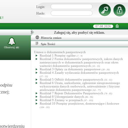
Login:
Hasło:
U!
07.08.2026
Zaloguj się, aby pozbyć się reklam.
Historia zmian
Spis Treści
Obserwuj akt
Ustawa o dokumentach paszportowych
Rozdział 1 Przepisy ogólne
(1 - 9)
Rozdział 2 Forma dokumentów paszportowych, zakres danych
zamieszczanych w dokumentach paszportowych oraz okres
ważności dokumentów paszportowych
(10 - 19)
Rozdział 3 Opłaty za dokumenty paszportowe
(20 - 26)
Rozdział 4 Zasady wydawania dokumentów paszportowych
(27 - 55)
Rozdział 5 Odbiór dokumentów paszportowych
(56 - 61)
Rozdział 6 Utrata, uszkodzenie, zgłoszenie nieuprawnionego
podpisu
wykorzystania danych osobowych, unieważnienie i fizyczne
anulowanie dokumentu paszportowego
(62 - 77)
znej;
Rozdział 7 Rejestr Dokumentów Paszportowych
(78 - 85)
Rozdział 8 Udostępnianie danych
(86 - 96)
Rozdział 9 Zmiany w przepisach
(97 - 103)
Rozdział 10 Przepisy przejściowe, dostosowujące i końcowe
(104 - 111)
potwierdzeniu